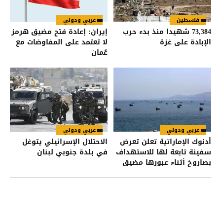
فلسطين
عربي ودولي
73,384 شهيدا منذ بدء حرب
إيران: إعادة فتح مضيق هرمز
الإبادة على غزة
لا تعتمد على المفاوضات مع
عُمان
عربي ودولي
عربي ودولي
أدنوك الإماراتية تعلن تعرض
الاحتلال الإسرائيلي يتوغل
سفينة تابعة لها للاستهداف
في بلدة جنوبي لبنان
بصاروخ أثناء عبورها مضيق
هرمز