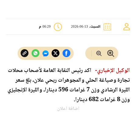
السبت، 13-06-2026
06:29 م
الوكيل الإخباري-
اكد رئيس النقابة العامة لأصحاب محلات
تجارة وصياغة الحلي والمجوهرات ربحي علان، بلغ سعر
الليرة الرشادي وزن 7 غرامات 596 دينارا، والليرة الإنجليزي
وزن 8 غرامات 682 دينارا.
اضافة اعلان