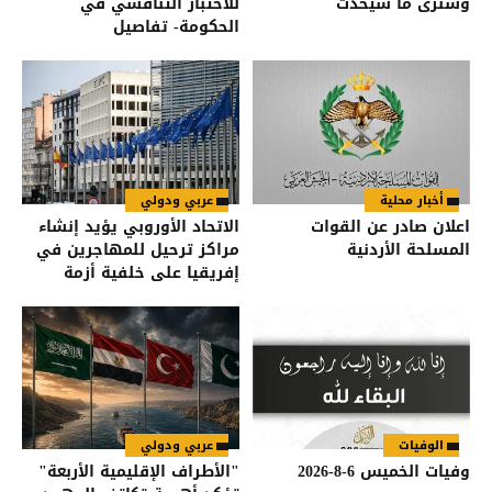
وسنرى ما سيحدث
للاختبار التنافسي في
الحكومة- تفاصيل
أخبار محلية
عربي ودولي
اعلان صادر عن القوات
الاتحاد الأوروبي يؤيد إنشاء
المسلحة الأردنية
مراكز ترحيل للمهاجرين في
إفريقيا على خلفية أزمة
سبتة
الوفيات
عربي ودولي
وفيات الخميس 6-8-2026
"الأطراف الإقليمية الأربعة"