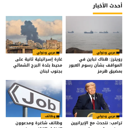
أحدث الأخبار
عربي ودولي
عربي ودولي
رويترز: هناك تباين في
غارة إسرائيلية ثانية على
المواقف بشأن رسوم العبور
محيط بلدة البرج الشمالي
بمضيق هرمز
بجنوب لبنان
عربي ودولي
وظائف
ترامب: نتحدث مع الإيرانيين
وظائف شاغرة ومدعوون