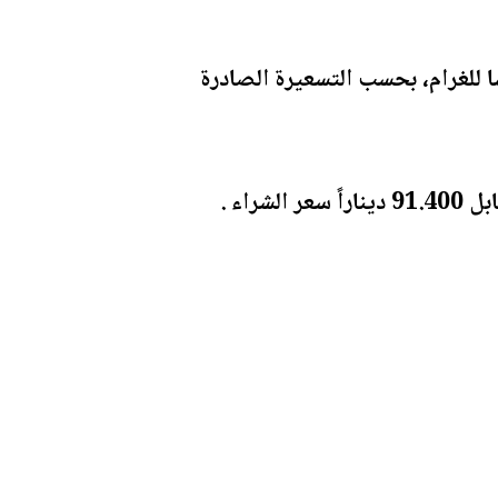
 الذهب في الأردن، اليوم السبت، انخفاضا بمقدار 50 قرشا للغرام، بحسب التسعيرة الصادرة