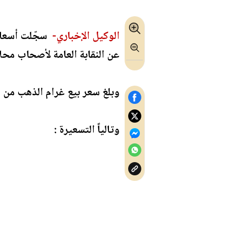
الوكيل الإخباري-
عن النقابة العامة لأصحاب مح
وبلغ سعر بيع غرام الذهب من عيار 21 الأكثر طلباً في السوق المحلية 95.800 ديناراً، مقابل 91.400 دينار
وتالياً التسعيرة :