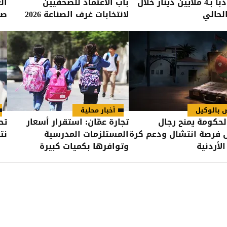
في مادبا بـ4 ملايين دينار خلال
باب الاعتماد للصحفيين
ال
الحالي
لانتخابات غرف الصناعة 2026
صر
 بالوكيل
أخبار محلية
لحكومة يمنح رجال
تجارة عمّان: استقرار أسعار
تح
ل فرصة انتشال ودعم كرة
المستلزمات المدرسية
نت
لأردنية
وتوافرها بكميات كبيرة