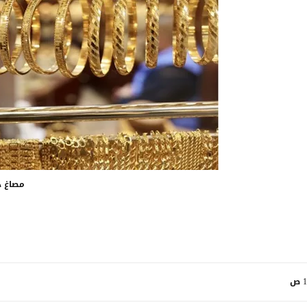
مصاغ 
ص