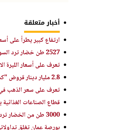
أخبار متعلقة
ارتفاع كبير يطرأ على أسع
2527 طن خضار ترد السوق المركزي اليوم
تعرف على أسعار الليرة الا
2.8 مليار دينار قروض "كشف الراتب" خلال النصف الأول من 2026
تعرف على سعر الذهب في ا
قطاع الصناعات الغذائية يغطي 62 % من احتياجات ال
3000 طن من الخضار ترد السوق المركزي
بورصة عمان تغلق تداولاته