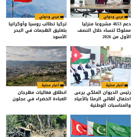
عربي ودولي
عربي ودولي
دعم 4653 مشروعا منزليا
تركيا تطالب روسيا وأوكرانيا
مملوكا لنساء خلال النصف
بتعليق الهجمات في البحر
الأول من 2026
الأسود
أخبار محلية
أخبار محلية
رئيس الديوان الملكي يرعى
انطلاق فعاليات مهرجان
احتفال أهالي الرمثا بالأعياد
العباءة الخضراء في عجلون
والمناسبات الوطنية