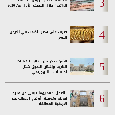
2.8 مليار دينار قروض "كشف
الراتب" خلال النصف الأول من 2026
تعرف على سعر الذهب في الاردن
اليوم
الأمن يحذر من إطلاق العيارات
النارية وإغلاق الطرق خلال
احتفالات "التوجيهي"
"العمل": 58 يوما تبقى من فترة
قوننة وتوفيق أوضاع العمالة غير
الأردنية المخالفة