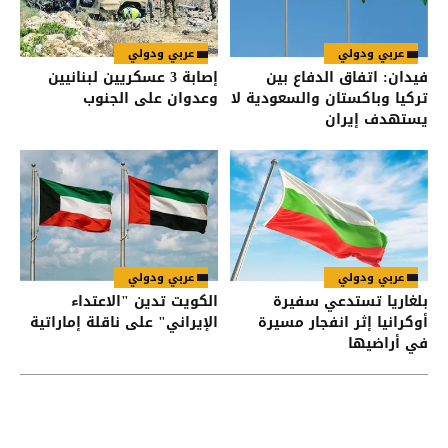
عربي ودولي
عربي ودولي
فيدان: اتفاق الدفاع بين
إصابة 3 عسكريين لبنانيين
تركيا وباكستان والسعودية لا
وعدوان على الجنوب
يستهدف إيران
عربي ودولي
عربي ودولي
بلغاريا تستدعي سفيرة
الكويت تدين "الاعتداء
أوكرانيا إثر انفجار مسيرة
الإيراني" على ناقلة إماراتية
في أراضيها