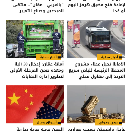
لإعادة فتح مضيق هرمز اليوم
"بالعربي – عمّان".. ملتقى
أو غدا
المبدعين وصناع التغيير
أخبار محلية
أخبار محلية
الأمانة تحيل عطاء مشروع
أمانة عمّان: إدخال 50 آلية
المحطة الرئيسة للباص سريع
ومعدة ضمن المرحلة الأولى
التردد إلى مقاول محلي
لتطوير إدارة النفايات
عربي ودولي
أسواق ومال
عاجل واشنطن تسحب صواريخ
الصين توجه ضربة تجارية