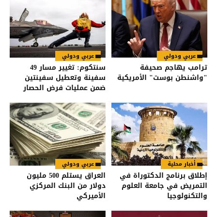
عربي ودولي
عربي ودولي
ترامب يهاجم صحيفة
سنتكوم: تغيير مسار 49
"واشنطن بوست" الأمريكية
سفينة وتعطيل سفينتين
ضمن عمليات فرض الحصار
على إيران
أخبار محلية
عربي ودولي
إطلاق برنامج الدكتوراة في
العراق يستلم 500 مليون
التمريض في جامعة العلوم
دولار من البنك المركزي
والتكنولوجيا
الأميركي