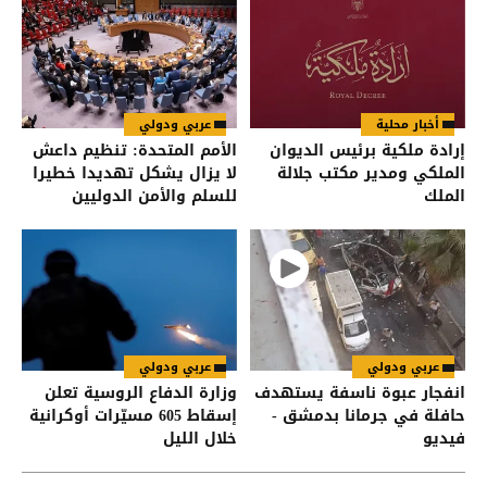
أخبار محلية
عربي ودولي
إرادة ملكية برئيس الديوان
الأمم المتحدة: تنظيم داعش
الملكي ومدير مكتب جلالة
لا يزال يشكل تهديدا خطيرا
الملك
للسلم والأمن الدوليين
عربي ودولي
عربي ودولي
انفجار عبوة ناسفة يستهدف
وزارة الدفاع الروسية تعلن
حافلة في جرمانا بدمشق -
إسقاط 605 مسيّرات أوكرانية
فيديو
خلال الليل