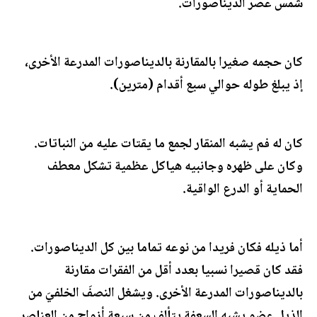
شمس عصر الديناصورات.
كان حجمه صغيرا بالمقارنة بالديناصورات المدرعة الأخرى،
إذ يبلغ طوله حوالي سبع أقدام (مترين).
كان له فم يشبه المنقار لجمع ما يقتات عليه من النباتات.
وكان على ظهره وجانبيه هياكل عظمية تشكل معطف
الحماية أو الدرع الواقية.
أما ذيله فكان فريدا من نوعه تماما بين كل الديناصورات.
فقد كان قصيرا نسبيا بعدد أقل من الفقرات مقارنة
بالديناصورات المدرعة الأخرى. ويشغل النصفَ الخلفيَ من
الذيل عضو يشبه السعفة يتألف من سبعة أزواج من العناصر