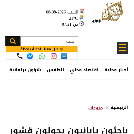
السبت 2026-08-08
21°C
07:21 ص
☰
تواصل معنا.. لحظة بلحظة
أخبار محلية
اقتصاد محلي
الطقس
شؤون برلمانية
وظ
الرئيسية
>>
منوعات
باحثون يابانيون يحولون قشور