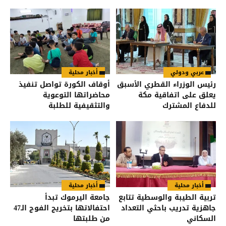
عربي ودولي
أخبار محلية
رئيس الوزراء القطري الأسبق
أوقاف الكورة تواصل تنفيذ
يعلق على اتفاقية مكة
محاضراتها التوعوية
للدفاع المشترك
والتثقيفية للطلبة
أخبار محلية
أخبار محلية
تربية الطيبة والوسطية تتابع
جامعة اليرموك تبدأ
جاهزية تدريب باحثي التعداد
احتفالاتها بتخريج الفوج الـ47
السكاني
من طلبتها