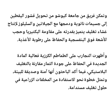
وتمكن فريق من جامعة كيوشو من تحويل قشور اليقطين
إلى جسيمات نانوية ودمجها مع الجيلاتين والسليلوز لإنتاج
غشاء تغليف يتميز بقدرته على مقاومة البكتيريا وحجب
الأشعة فوق البنفسجية والحفاظ على رطوبة الأغذية.
وأظهرت التجارب على الطماطم الكرزية فعالية المادة
الجديدة في الحفاظ على جودة الثمار مقارنة بالتغليف
البلاستيكي، فيما أكد الباحثون أنها آمنة وصديقة للبيئة،
وتمثل خطوة نحو الاستفادة من المخلفات الزراعية في
حلول تغليف مستدامة.