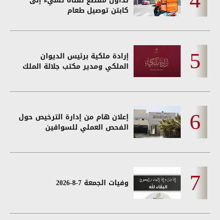
تداول مقطع لفتاة تسيء إلى
كابتن توصيل طعام
إرادة ملكية برئيس الديوان
الملكي ومدير مكتب جلالة الملك
إعلان هام من إدارة الترخيص حول
الفحص العملي للسواقين
وفيات الجمعة 7-8-2026