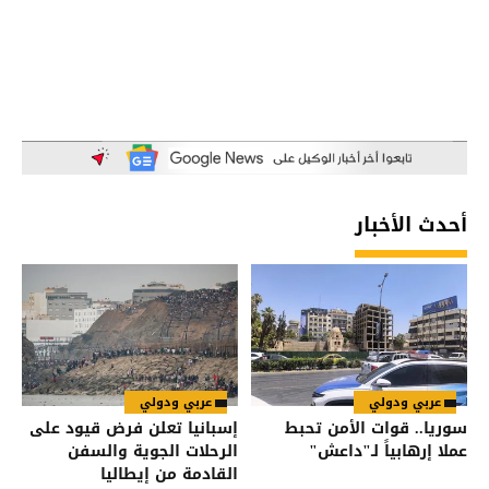
أحدث الأخبار
عربي ودولي
عربي ودولي
سوريا.. قوات الأمن تحبط
إسبانيا تعلن فرض قيود على
عملا إرهابياً لـ"داعش"
الرحلات الجوية والسفن
القادمة من إيطاليا