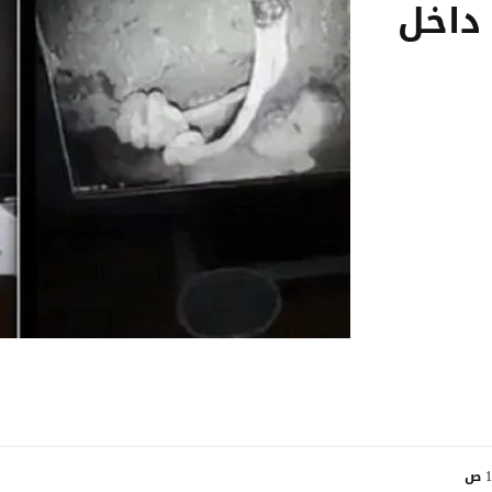
 داخل
ص