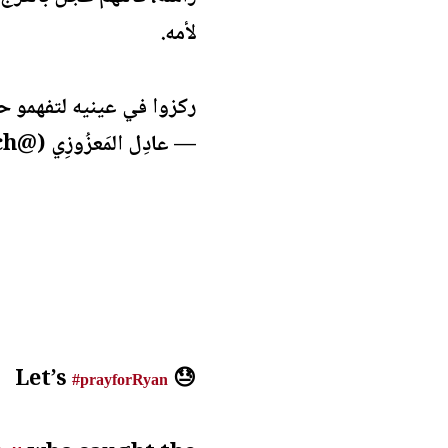
لأمه.
ركزوا في عينيه لتفهمو 
— عادِل المَعزُوزِي (@adil_brdich)
Let’s
😓
#prayforRyan