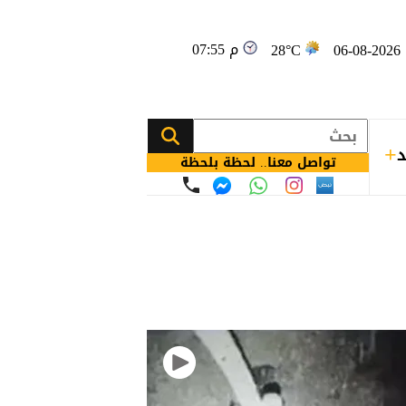
07:55 م
0
28°C
د
تواصل معنا.. لحظة بلحظة