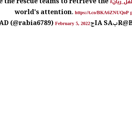
 the rescue teams to retrieve the
طفل_ريان
world's attention.
https://t.co/BKA6ZNUQoP
February 5, 2022