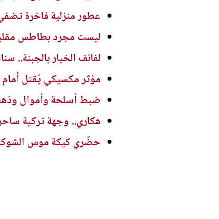
عطور منزلية فاخرة تضفي 
ليست مجرد بطاطس مقلية..
لفائف الخيار بالجبنة.. س
مؤثر مكسيكي يُقتل أمام م
ضبط أسلحة وأموال وذه
هكاري.. وجهة تركية ساحرة
حضّري كيكة موس الشوكول