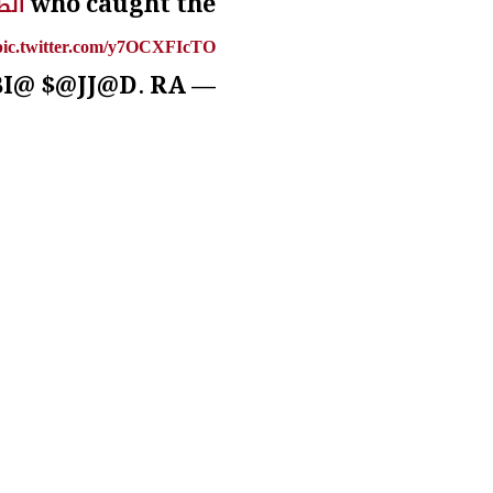
who caught the
#ال
pic.twitter.com/y7OCXFIcTO
— R@BI@ $@JJ@D. RAبIA SAجAD (@rabia6789)