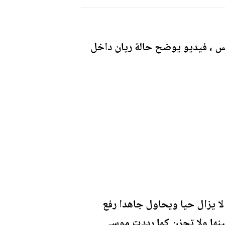
مس ، فيديو يوضح حالة ريان داخل
ا يزال حيا ويحاول جاهدا رفع
عينها ولا تحزن كما رددت موسى