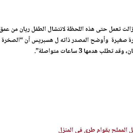
 لازالت تعمل حتى هذه اللحظة لانتشال الطفل ريان من عم
رة صغيرة وأوضح المصدر ذاته ل هسبريس أن “الصخرة ت
لب هدمها 3 ساعات متواصلة”.
 المملح بقوام طري في المنزل