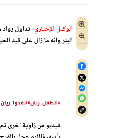
الوكيل الإخباري-
تداول رواد م
البئر وانه ما زال على قيد الحي
#الطفل_ريان
#انقذوا_ريان
فيديو من زاوية اخرى تم 
رأسه، فاللهم عجل بالفرج 