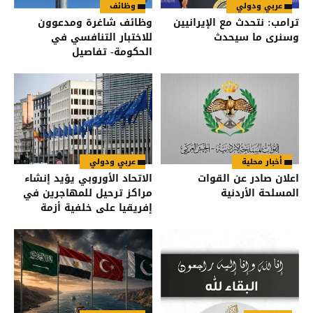
عربي ودولي
وظائف
ترامب: نتحدث مع الإيرانيين
وظائف شاغرة ومدعوون
وسنرى ما سيحدث
للاختبار التنافسي في
الحكومة- تفاصيل
أخبار محلية
عربي ودولي
اعلان صادر عن القوات
الاتحاد الأوروبي يؤيد إنشاء
المسلحة الأردنية
مراكز ترحيل للمهاجرين في
إفريقيا على خلفية أزمة
سبتة