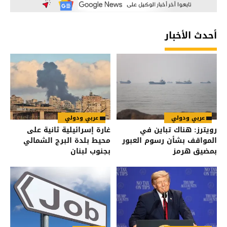
أحدث الأخبار
عربي ودولي
عربي ودولي
رويترز: هناك تباين في
غارة إسرائيلية ثانية على
المواقف بشأن رسوم العبور
محيط بلدة البرج الشمالي
بمضيق هرمز
بجنوب لبنان