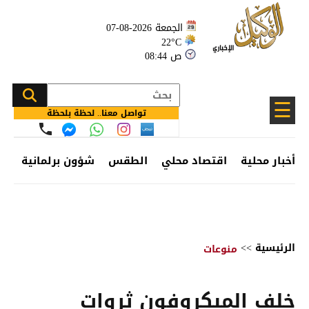
الجمعة 2026-08-07
22°C
08:44 ص
☰
تواصل معنا.. لحظة بلحظة
أخبار محلية
اقتصاد محلي
الطقس
شؤون برلمانية
وظ
الرئيسية
>>
منوعات
خلف الميكروفون ثروات