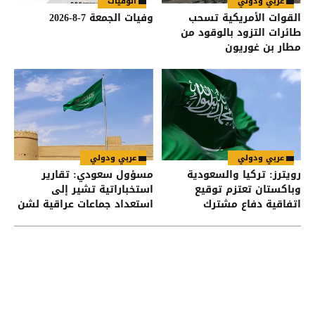
عربي ودولي
الوفيات
القوات الأمريكية تسحب
وفيات الجمعة 7-8-2026
طائرات التزود بالوقود من
مطار بن غوريون
عربي ودولي
عربي ودولي
رويترز: تركيا والسعودية
مسؤول سعودي: تقارير
وباكستان تعتزم توقيع
استخباراتية تشير إلى
اتفاقية دفاع مشترك
استعداد جماعات عراقية لشن
هجمات على السعودية