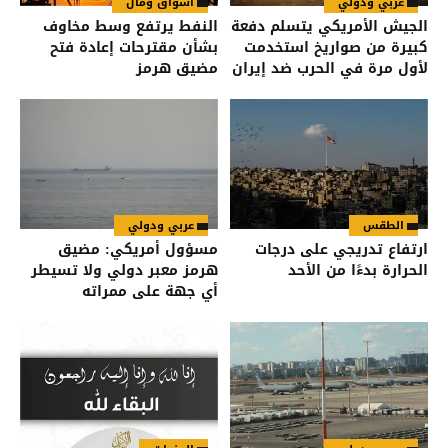
عربي ودولي
أسواق ومال
الجيش الأمريكي يتسلم دفعة
النفط يرتفع وسط مخاوف
كبيرة من صواريخ استخدمت
بشأن مقترحات إعادة فتح
لأول مرة في الحرب ضد إيران
مضيق هرمز
الطقس
عربي ودولي
ارتفاع تدريجي على درجات
مسؤول أمريكي: مضيق
الحرارة بدءًا من الأحد
هرمز معبر دولي ولا تسيطر
أي جهة على ممراته