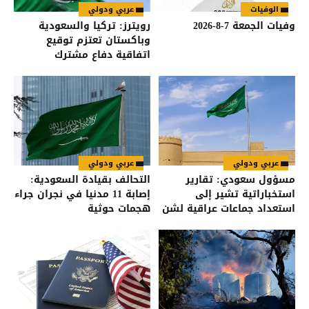
الوفيات
عربي ودولي
وفيات الجمعة 7-8-2026
رويترز: تركيا والسعودية
وباكستان تعتزم توقيع
اتفاقية دفاع مشترك
عربي ودولي
عربي ودولي
مسؤول سعودي: تقارير
التحالف بقيادة السعودية:
استخباراتية تشير إلى
إصابة 11 مدنيا في نجران جراء
استعداد جماعات عراقية لشن
هجمات حوثية
هجمات على السعودية