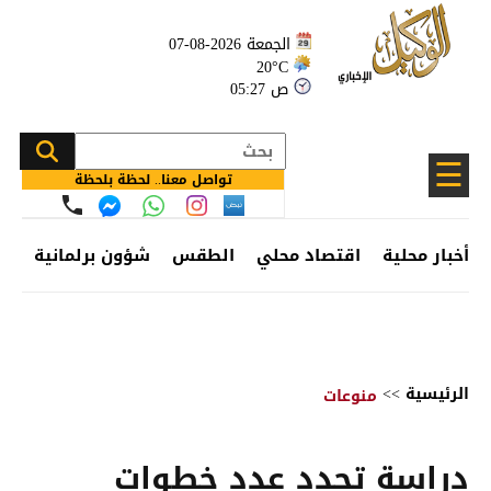
الجمعة 2026-08-07
20°C
05:27 ص
☰
تواصل معنا.. لحظة بلحظة
أخبار محلية
اقتصاد محلي
الطقس
شؤون برلمانية
وظ
الرئيسية
>>
منوعات
دراسة تحدد عدد خطوات