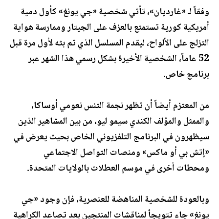
وفقاً لـ «غارديان»، تأتي شخصية «جي يونغ» كأول دمية
أمريكية كورية تستمتع بالعزف على الجيتار وممارسة هواية
التزلج على الألواح، ليقدم المسلسل الذي تم بثه لأول مرة قبل
52 عاماً، الشخصية الأخيرة بشكل رسمي هذا الشهر عبر
برنامج خاص.
من المعتزم أيضاً أن تظهر نجمة التنس نعومي أوساكا،
والممثل والمؤلف الكندي سيمو ليو، من بين المشاهير الذين
سيظهرون في البرنامج التلفزيوني الخاص بحيث يعرض في
«إتش بي أو ماكس» ومنصات التواصل الاجتماعي
ومحطات أخرى في موسم العطلات بالولايات المتحدة.
وبالعودة للشخصية المناهضة للعنصرية، فإن وجود «جي
يونغ» جاء تتويجاً لمناقشات المنتجين بعد تصاعد الكراهية