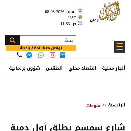
السبت 2026-08-08
28°C
11:53 ص
☰
تواصل معنا.. لحظة بلحظة
أخبار محلية
اقتصاد محلي
الطقس
شؤون برلمانية
وظ
الرئيسية
>>
منوعات
شارع سمسم يطلق أول دمية