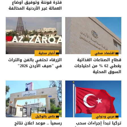
فترة قوننة وتوفيق أوضاع
العمالة غير الأردنية المخالفة
اقتصاد محلي
أخبار محلية
قطاع الصناعات الغذائية
الزرقاء تحتفي بالفن والتراث
يغطي 62 % من احتياجات
في "صيف الأردن 2026"
السوق المحلية
عربي ودولي
خاص بالوكيل
تركيا تبدأ إجراءات سحب
رسمياً .. موعد اعلان نتائج