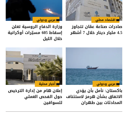
اقتصاد محلي
عربي ودولي
صادرات صناعة عمّان تتجاوز
وزارة الدفاع الروسية تعلن
4.5 مليار دينار خلال 7 أشهر
إسقاط 605 مسيّرات أوكرانية
خلال الليل
عربي ودولي
أخبار محلية
باكستان: نأمل بأن يؤدي
إعلان هام من إدارة الترخيص
الاتفاق بشأن هرمز لاستئناف
حول الفحص العملي
المحادثات بين طهران
للسواقين
وواشنطن