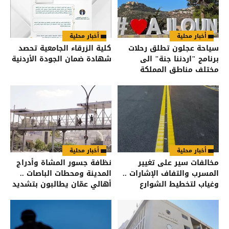
أخبار محلية
أخبار محلية
سياحة عجلون تطلق رحلات
كلية الزرقاء الجامعية تحصد
برنامج "اردننا جنة" الى
شهادة ضمان الجودة الأردنية
مختلف مناطق المملكة
أخبار محلية
أخبار محلية
مخالفات سير على تغيير
نظافة جسور المشاة وأدراج
المسرب والتفاف الإشارات ..
المدينة ومحطات الباصات ..
وغياب لتخطيط الشوارع
أهالي عمّان يطالبون بتشديد
لتنبيه السائقين
الرقابة على شركات النظافة