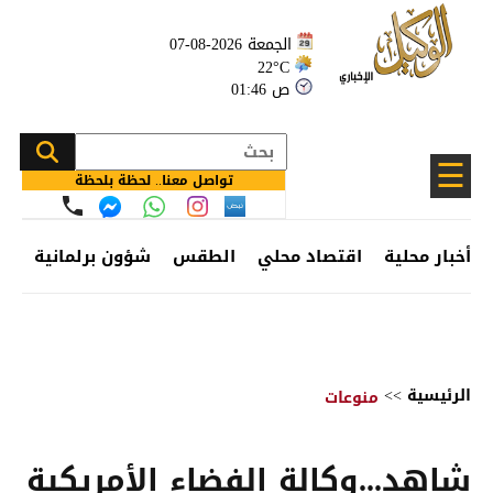
الجمعة 2026-08-07
22°C
01:46 ص
☰
تواصل معنا.. لحظة بلحظة
أخبار محلية
اقتصاد محلي
الطقس
شؤون برلمانية
وظ
الرئيسية
>>
منوعات
شاهد...وكالة الفضاء الأمريكية