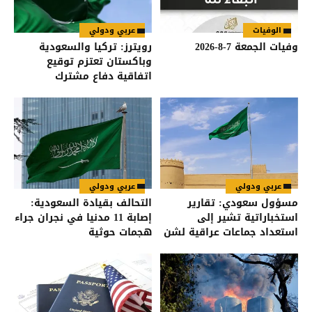
الوفيات
عربي ودولي
وفيات الجمعة 7-8-2026
رويترز: تركيا والسعودية
وباكستان تعتزم توقيع
اتفاقية دفاع مشترك
عربي ودولي
عربي ودولي
مسؤول سعودي: تقارير
التحالف بقيادة السعودية:
استخباراتية تشير إلى
إصابة 11 مدنيا في نجران جراء
استعداد جماعات عراقية لشن
هجمات حوثية
هجمات على السعودية