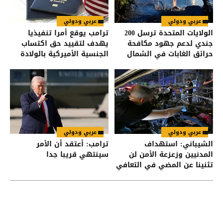
عربي ودولي
عربي ودولي
الولايات المتحدة ترسل 200
ترامب يوقع أمرا تنفيذيا
جندي لدعم جهود مكافحة
يهدف لتقييد حق اكتساب
حرائق الغابات في الشمال
الجنسية الأميركية بالولادة
الغربي
عربي ودولي
عربي ودولي
الشيباني: استهداف
ترامب: أعتقد أن الأمر
المدنيين وزعزعة الأمن لن
سينتهي قريبا جدا
تثنينا عن المضي في التعافي
وبناء الدولة