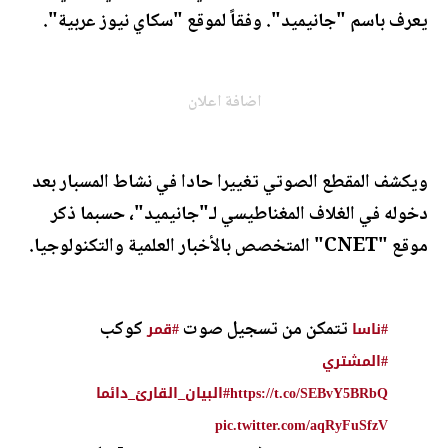
يعرف باسم "جانيميد". وفقاً لموقع "سكاي نيوز عربية".
اضافة اعلان
ويكشف المقطع الصوتي تغييرا حادا في نشاط المسبار بعد
دخوله في الغلاف المغناطيسي لـ"جانيميد"، حسبما ذكر
موقع "CNET" المتخصص بالأخبار العلمية والتكنولوجيا.
تتمكن من تسجيل صوت
كوكب
#ناسا
#قمر
#المشتري
https://t.co/SEBvY5BRbQ
#البيان_القارئ_دائما
pic.twitter.com/aqRyFuSfzV