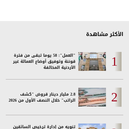
الأكثر مشاهدة
"العمل": 58 يوما تبقى من فترة
قوننة وتوفيق أوضاع العمالة غير
الأردنية المخالفة
2.8 مليار دينار قروض "كشف
الراتب" خلال النصف الأول من 2026
تنويه من إدارة ترخيص السائقين