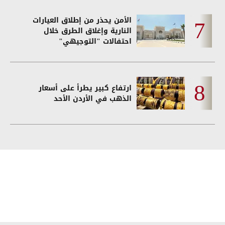
الأمن يحذر من إطلاق العيارات
النارية وإغلاق الطرق خلال
احتفالات "التوجيهي"
ارتفاع كبير يطرأ على أسعار
الذهب في الأردن الأحد