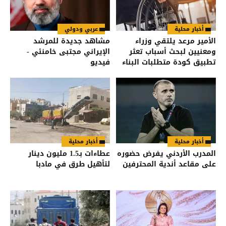
أخبار محلية
عربي ودولي
الأمير مرعد يلتقي وزراء
مشاهد جديدة للمرشد
ومعنيين لبحث أسباب تعثر
الإيراني مجتبى خامنئي -
تطبيق كودة متطلبات البناء
فيديو
للأشخاص ذوي الإعاقة
أخبار محلية
أخبار محلية
المدرب الأردني يفرض حضوره
عطاءات بـ1.5 مليون دينار
على مقاعد أندية المحترفين
لتأهيل طرق في مادبا