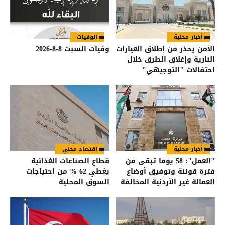
أخبار محلية
الوفيات
الأمن يحذر من إطلاق العيارات
وفيات السبت 8-8-2026
النارية وإغلاق الطرق خلال
احتفالات "التوجيهي"
أخبار محلية
اقتصاد محلي
"العمل": 58 يوما تبقى من
قطاع الصناعات الغذائية
فترة قوننة وتوفيق أوضاع
يغطي 62 % من احتياجات
العمالة غير الأردنية المخالفة
السوق المحلية