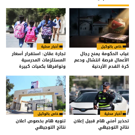
خاص بالوكيل
أخبار محلية
غياب الحكومة يمنح رجال
تجارة عمّان: استقرار أسعار
الأعمال فرصة انتشال ودعم
المستلزمات المدرسية
كرة القدم الأردنية
وتوافرها بكميات كبيرة
أخبار محلية
خاص بالوكيل
تحذير أمني هام قبيل إعلان
تنويه هام بخصوص اعلان
نتائج التوجيهي
نتائج التوجيهي