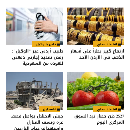
اقتصاد محلي
خاص بالوكيل
ارتفاع كبير يطرأ على أسعار
طبيب أردني عبر "الوكيل":
الذهب في الأردن الأحد
رفض تمديد إجازتي دفعني
للعودة من السعودية
اقتصاد محلي
فلسطين
2527 طن خضار ترد السوق
جيش الاحتلال يواصل قصف
المركزي اليوم
غزة ونسف المنازل
واستهداف خيام النازحين