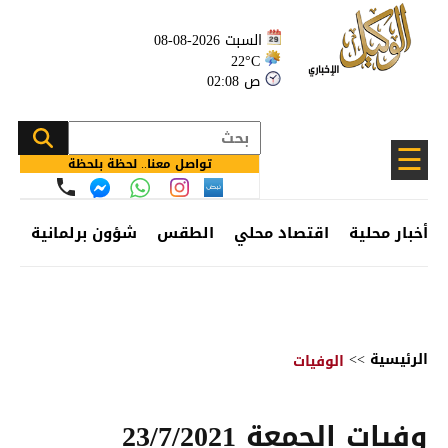
السبت 2026-08-08
22°C
02:08 ص
☰
تواصل معنا.. لحظة بلحظة
أخبار محلية
اقتصاد محلي
الطقس
شؤون برلمانية
وظ
الرئيسية
>>
الوفيات
وفيات الجمعة 23/7/2021