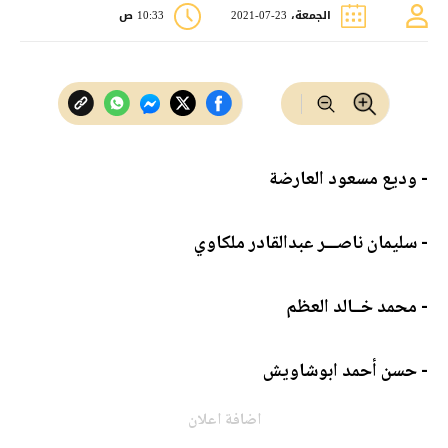
الجمعة، 23-07-2021
10:33 ص
- وديع مسعود العارضة
- سليمان ناصـــر عبدالقادر ملكاوي
- محمد خــالد العظم
- حسن أحمد ابوشاويش
اضافة اعلان