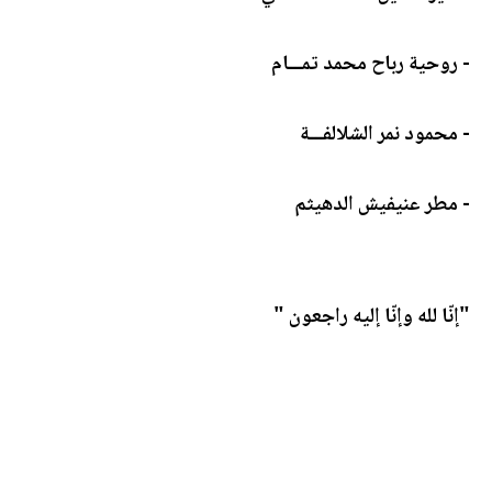
- روحية رباح محمد تمـــام
- محمود نمر الشلالفـــة
- مطر عنيفيش الدهيثم
"إنّا لله وإنّا إليه راجعون "