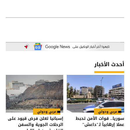
أحدث الأخبار
عربي ودولي
عربي ودولي
سوريا.. قوات الأمن تحبط
إسبانيا تعلن فرض قيود على
عملا إرهابياً لـ"داعش"
الرحلات الجوية والسفن