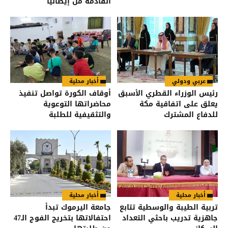
القادمة من إيطاليا
عربي ودولي
أخبار محلية
رئيس الوزراء القطري الأسبق
أوقاف الكورة تواصل تنفيذ
يعلق على اتفاقية مكة
محاضراتها التوعوية
للدفاع المشترك
والتثقيفية للطلبة
أخبار محلية
أخبار محلية
تربية الطيبة والوسطية تتابع
جامعة اليرموك تبدأ
جاهزية تدريب باحثي التعداد
احتفالاتها بتخريج الفوج الـ47