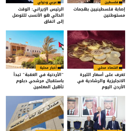
فلسطين
عربي ودولي
إصابة فلسطينيين بهجمات
الرئيس الإيراني: الوقت
مستوطنين
الحالي هو الأنسب للتوصل
إلى اتفاق
اقتصاد محلي
أخبار محلية
تعرف على أسعار الليرة
"الأردنية في العقبة" تبدأ
الانجليزية والرشادية في
باستقبال مرشحي دبلوم
الأردن اليوم
تأهيل المعلمين