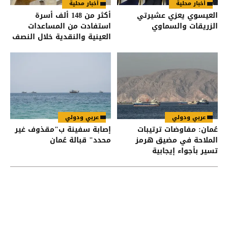
أخبار محلية
أخبار محلية
العيسوي يعزي عشيرتي
أكثر من 148 ألف أسرة
الزريقات والسماوي
استفادت من المساعدات
العينية والنقدية خلال النصف
الأول من العام
عربي ودولي
عربي ودولي
عُمان: مفاوضات ترتيبات
إصابة سفينة ب"مقذوف غير
الملاحة في مضيق هرمز
محدد" قبالة عُمان
تسير بأجواء إيجابية