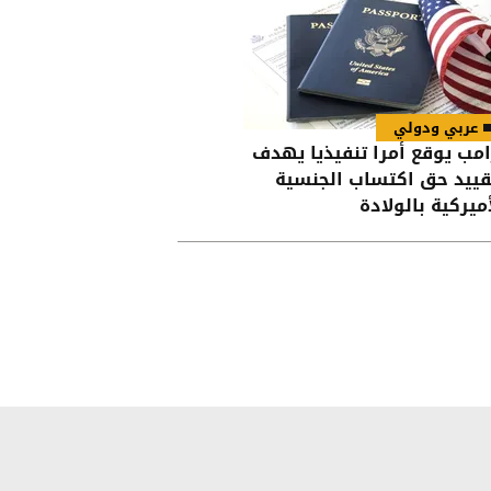
عربي ودولي
امب يوقع أمرا تنفيذيا يهدف
قييد حق اكتساب الجنسية
أميركية بالولادة