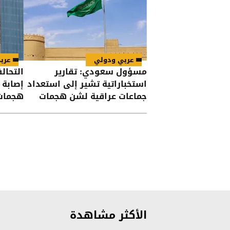
عربي ودولي
عرب
مسؤول سعودي: تقارير
التحال
استخباراتية تشير إلى استعداد
جماعات عراقية لشن هجمات
هجمات
على السعودية
الأكثر مشاهدة