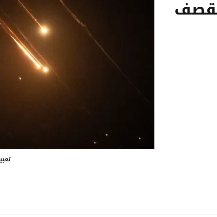
لقصف
تعبي