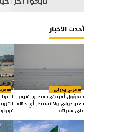
أحدث الأخبار
عربي ودولي
عرب
مسؤول أمريكي: مضيق هرمز
القوات
معبر دولي ولا تسيطر أي جهة
التزود
على ممراته
غوريو