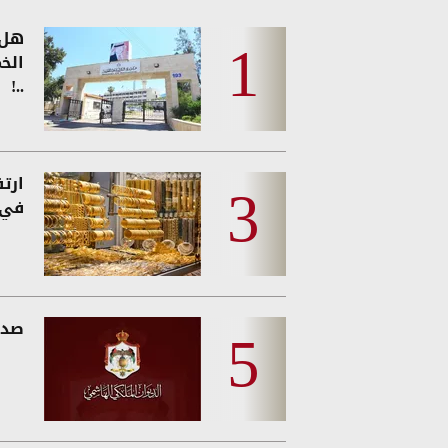
هل 
الخ
..!
ارت
في 
صدو