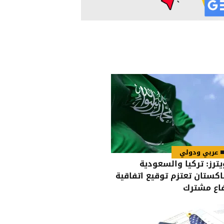
عربي ودولي
يترز: تركيا والسعودية
اكستان تعتزم توقيع اتفاقية
اع مشترك