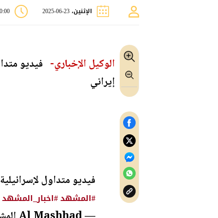
الإثنين، 23-06-2025
10:00 
الوكيل الإخباري-
فيديو متداو
إيراني
فيديو متداول لإسرائيلي
#المشهد
#اخبار_المشهد
— Al Mashhad المشهد (@almashhadmedia)