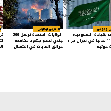
ي ودولي
عربي ودولي
ف بقيادة السعودية:
الولايات المتحدة ترسل 200
تر
إصابة 11 مدنيا في نجران جراء
جندي لدعم جهود مكافحة
لت
 حوثية
حرائق الغابات في الشمال
ال
الغربي