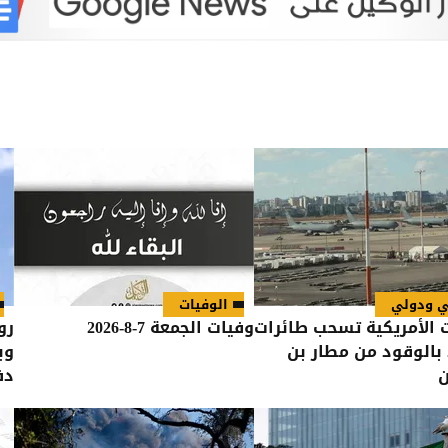
ي ودولي
الوفيات
 الأمريكية تسحب طائرات
وفيات الجمعة 7-8-2026
رو
 بالوقود من مطار بن
وب
ن
دف