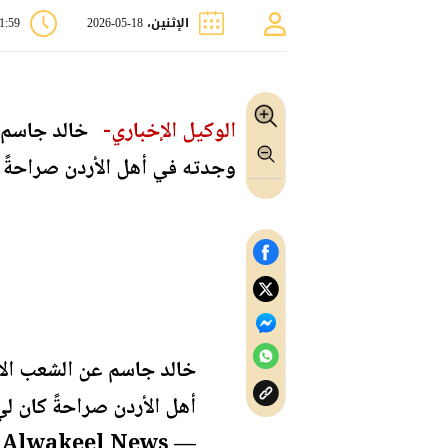
الإثنين، 18-05-2026
01:59 
الوكيل الإخباري-
خالد جاسم عن
وجدته في أهل الأردن صراحةً ك
خالد جاسم عن الشعب الأر
أهل الأردن صراحةً كان لي
— Alwakeel News - الوكيل الإخباري (@alwakeelnews)