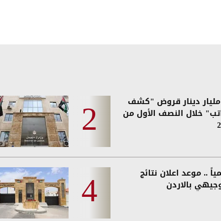
2. مليار دينار قروض "كشف
اتب" خلال النصف الأول من
2
اً .. موعد اعلان نتائج
وجيهي بالاردن