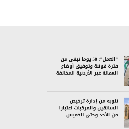
"العمل": 58 يوما تبقى من
فترة قوننة وتوفيق أوضاع
العمالة غير الأردنية المخالفة
تنويه من إدارة ترخيص
السائقين والمركبات اعتبارا
من الأحد وحتى الخميس