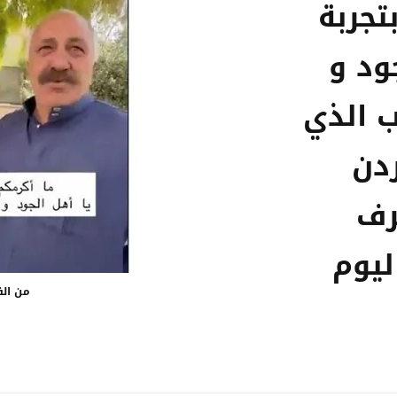
تجربة
ود و
ب الذي
دن
رف
ليوم
من الف