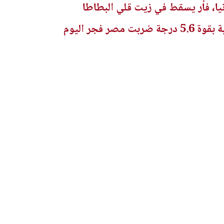
يا، فأر يسقط في زيت قلي البطاطا
صر فجر اليوم