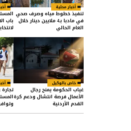
أخبار محلية
أخبا
تنفيذ خطوط مياه وصرف صحي
المستق
في مادبا بـ4 ملايين دينار خلال
باب ال
العام الحالي
لانتخاب
خاص بالوكيل
أخبا
غياب الحكومة يمنح رجال
تجارة 
الأعمال فرصة انتشال ودعم كرة
المستل
القدم الأردنية
وتوافر