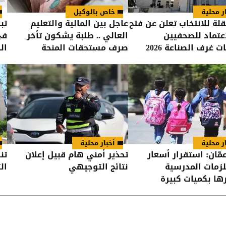
ر محلية
خاص بالوكيل
لة للانتخاب تعلن عن فتح
عاجل بين المالية والتعليم
تب
اعتماد للصحفيين
العالي .. طلبة يشكون تأخر
ات غرف الصناعة 2026
صرف مستحقات المنحة
ال
فه
ر محلية
أخبار محلية
عمّان: استقرار أسعار
تحذير أمني هام قبيل إعلان
تن
زمات المدرسية
نتائج التوجيهي
ال
ها بكميات كبيرة