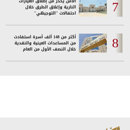
الأمن يحذر من إطلاق العيارات
النارية وإغلاق الطرق خلال
احتفالات "التوجيهي"
أكثر من 148 ألف أسرة استفادت
من المساعدات العينية والنقدية
خلال النصف الأول من العام