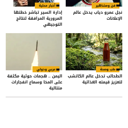
فن ومشاهير
أخبار محلية
نجل عمرو دياب يدخل عالم
إدارة السير تباشر خطتها
الإعلانات
المرورية المرافقة لنتائج
التوجيهي
طب وصحة
عربي ودولي
الطحالب تدخل عالم الكاتشب
اليمن .. هجمات حوثية مكثفة
لتعزيز قيمته الغذائية
على المخا وسماع انفجارات
متتالية