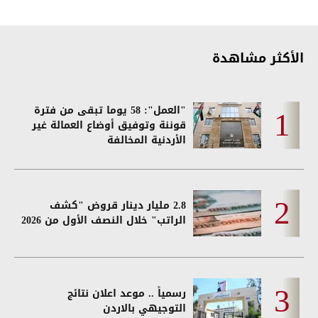
الأكثر مشاهدة
"العمل": 58 يوما تبقى من فترة
قوننة وتوفيق أوضاع العمالة غير
الأردنية المخالفة
2.8 مليار دينار قروض "كشف
الراتب" خلال النصف الأول من 2026
رسمياً .. موعد اعلان نتائج
التوجيهي بالاردن