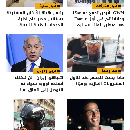
أخبار الشركات
أخبار محلية
GWM الأردن تجمع عملاءها
رئيس هيئة الأركان المشتركة
وعائلاتهم في أول Family
يستقبل مدير عام إدارة
Day وتعلن الفائز بسيارة
الخدمات الطبية الليبية
HAVAL Jolion
طب وصحة
عربي ودولي
ماذا يحدث للجسم عند تناول
نتنياهو: إيران "لن تمتلك"
المشروبات الغازية يوميًا؟
أسلحة نووية سواء تم
التوصل إلى اتفاق أم لا