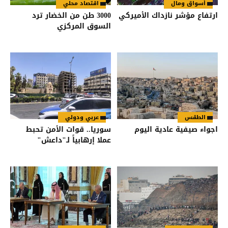
أسواق ومال
اقتصاد محلي
ارتفاع مؤشر نازداك الأميركي
3000 طن من الخضار ترد
السوق المركزي
الطقس
عربي ودولي
اجواء صيفية عادية اليوم
سوريا.. قوات الأمن تحبط
عملا إرهابياً لـ"داعش"