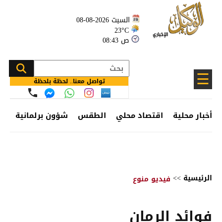
السبت 2026-08-08
23°C
08:43 ص
☰
تواصل معنا.. لحظة بلحظة
أخبار محلية
اقتصاد محلي
الطقس
شؤون برلمانية
وظ
الرئيسية
>>
فيديو منوع
فوائد الرمان