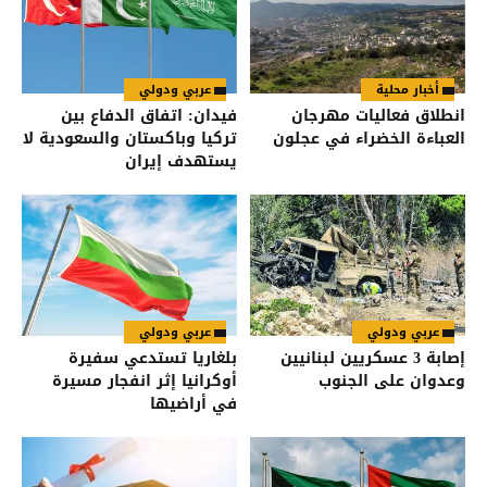
أخبار محلية
عربي ودولي
انطلاق فعاليات مهرجان
فيدان: اتفاق الدفاع بين
العباءة الخضراء في عجلون
تركيا وباكستان والسعودية لا
يستهدف إيران
عربي ودولي
عربي ودولي
إصابة 3 عسكريين لبنانيين
بلغاريا تستدعي سفيرة
وعدوان على الجنوب
أوكرانيا إثر انفجار مسيرة
في أراضيها