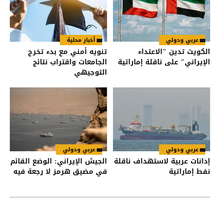
عربي ودولي
أخبار محلية
الكويت تدين "الاعتداء
تنويه أمني مع بدء تخرج
الإيراني" على ناقلة إماراتية
الجامعات واقتراب نتائج
التوجيهي
عربي ودولي
عربي ودولي
إدانات عربية لاستهداف ناقلة
الجيش الإيراني: الوضع القائم
نفط إماراتية
في مضيق هرمز لا رجعة فيه