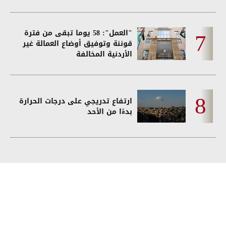
"العمل": 58 يوما تبقى من فترة
قوننة وتوفيق أوضاع العمالة غير
الأردنية المخالفة
ارتفاع تدريجي على درجات الحرارة
بدءًا من الأحد