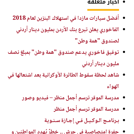
أخبار متعلقة
أفضل سيارات مازدا في استهلاك البنزين لعام 2018
الفاخوري يعلن تبرع بنك الأردن بمليون دينار أردني
لصندوق "همة وطن"
توفيق فاخوري يدعم صندوق "همة وطن" بمبلغ نصف
مليون دينار أردني
شاهد لحظة سقوط الطائرة الأوكرانية بعد اشتعالها في
الهواء
مدرسة الموقر ترسم أجمل منظر – فيديو وصور
مدرسة الموقر ترسم أجمل منظر
بـرنامـج الـوكـيـل فـي إجـازة سـنـوية
حفرة امتصاصية في جرش .. خطرٌ يُهدد المواطنين و