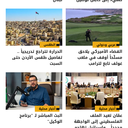
طعام
عربي ودولي
الطقس
القضاء الأميركي يلاحق
الحرارة تتراجع تدريجياً ..
مسلّحاً أوقف في ملعب
تفاصيل طقس الأردن حتى
غولف تابع لترامب
السبت
أخبار محلية
أخبار محلية
عمّان تعيد الملف
البث المباشر لـ "برنامج
الفلسطيني إلى الواجهة
الوكيل"
مجدداً .. وإسرائيل تهاجم