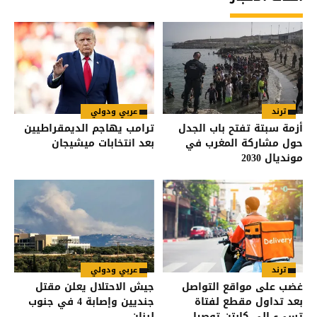
ترند
عربي ودولي
أزمة سبتة تفتح باب الجدل
ترامب يهاجم الديمقراطيين
حول مشاركة المغرب في
بعد انتخابات ميشيجان
مونديال 2030
ترند
عربي ودولي
غضب على مواقع التواصل
جيش الاحتلال يعلن مقتل
بعد تداول مقطع لفتاة
جنديين وإصابة 4 في جنوب
تسيء إلى كابتن توصيل
لبنان