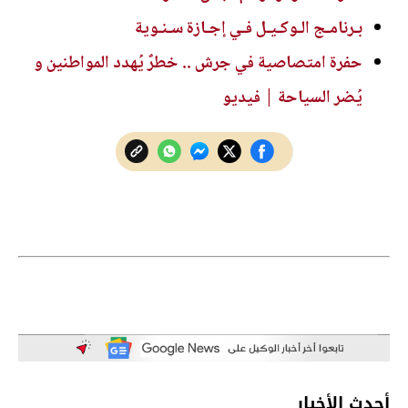
بـرنامـج الـوكـيـل فـي إجـازة سـنـوية
حفرة امتصاصية في جرش .. خطرٌ يُهدد المواطنين و
يُضر السياحة | فيديو
أحدث الأخبار