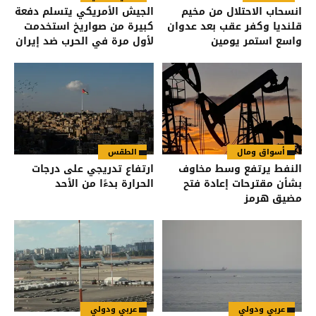
انسحاب الاحتلال من مخيم
الجيش الأمريكي يتسلم دفعة
قلنديا وكفر عقب بعد عدوان
كبيرة من صواريخ استخدمت
واسع استمر يومين
لأول مرة في الحرب ضد إيران
أسواق ومال
الطقس
النفط يرتفع وسط مخاوف
ارتفاع تدريجي على درجات
بشأن مقترحات إعادة فتح
الحرارة بدءًا من الأحد
مضيق هرمز
عربي ودولي
عربي ودولي