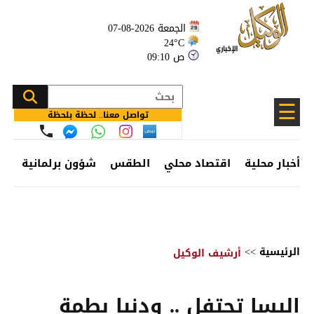
الجمعة 2026-08-07
24°C
09:10 ص
☰
تواصل معنا.. لحظة بلحظة
أخبار محلية
اقتصاد محلي
الطقس
شؤون برلمانية
وظ
الرئيسية
>>
أرشيف الوكيل
إليسا تحتفل .. ودنيا بطمة