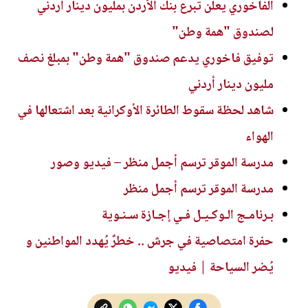
الفاخوري يعلن تبرع بنك الأردن بمليون دينار أردني
لصندوق "همة وطن"
توفيق فاخوري يدعم صندوق "همة وطن" بمبلغ نصف
مليون دينار أردني
شاهد لحظة سقوط الطائرة الأوكرانية بعد اشتعالها في
الهواء
مدرسة الموقر ترسم أجمل منظر – فيديو وصور
مدرسة الموقر ترسم أجمل منظر
بـرنامـج الـوكـيـل فـي إجـازة سـنـوية
حفرة امتصاصية في جرش .. خطرٌ يُهدد المواطنين و
يُضر السياحة | فيديو