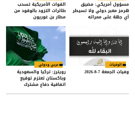
مسؤول أمريكي: مضيق
القوات الأمريكية تسحب
هرمز معبر دولي ولا تسيطر
طائرات التزود بالوقود من
أي جهة على ممراته
مطار بن غوريون
الوفيات
عربي ودولي
وفيات الجمعة 7-8-2026
رويترز: تركيا والسعودية
وباكستان تعتزم توقيع
اتفاقية دفاع مشترك