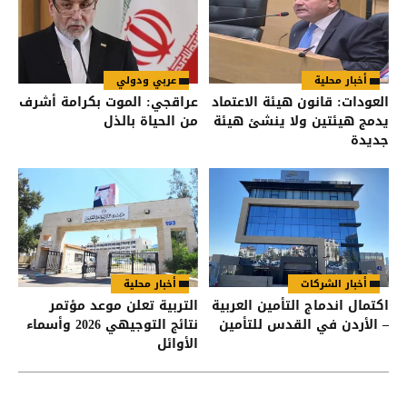
أخبار محلية
عربي ودولي
العودات: قانون هيئة الاعتماد
عراقجي: الموت بكرامة أشرف
يدمج هيئتين ولا ينشئ هيئة
من الحياة بالذل
جديدة
أخبار الشركات
أخبار محلية
اكتمال اندماج التأمين العربية
التربية تعلن موعد مؤتمر
– الأردن في القدس للتأمين
نتائج التوجيهي 2026 وأسماء
الأوائل