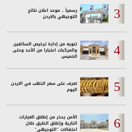
رسمياً .. موعد اعلان نتائج
التوجيهي بالاردن
تنويه من إدارة ترخيص السائقين
والمركبات اعتبارا من الأحد وحتى
الخميس
تعرف على سعر الذهب في الاردن
اليوم
الأمن يحذر من إطلاق العيارات
النارية وإغلاق الطرق خلال
احتفالات "التوجيهي"