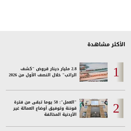
الأكثر مشاهدة
2.8 مليار دينار قروض "كشف
الراتب" خلال النصف الأول من 2026
"العمل": 58 يوما تبقى من فترة
قوننة وتوفيق أوضاع العمالة غير
الأردنية المخالفة