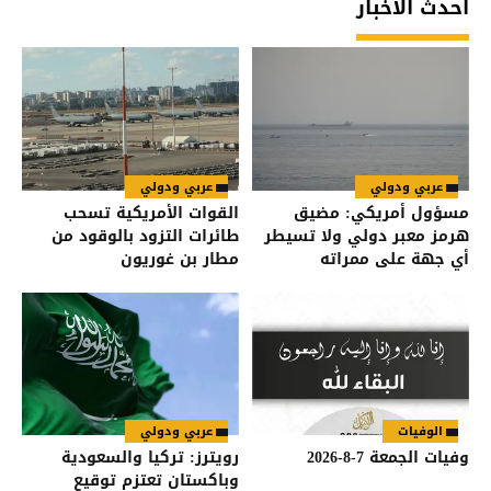
أحدث الأخبار
عربي ودولي
عربي ودولي
مسؤول أمريكي: مضيق
القوات الأمريكية تسحب
هرمز معبر دولي ولا تسيطر
طائرات التزود بالوقود من
أي جهة على ممراته
مطار بن غوريون
الوفيات
عربي ودولي
وفيات الجمعة 7-8-2026
رويترز: تركيا والسعودية
وباكستان تعتزم توقيع