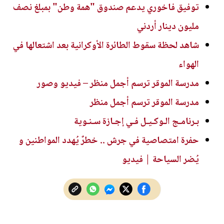
توفيق فاخوري يدعم صندوق "همة وطن" بمبلغ نصف
مليون دينار أردني
شاهد لحظة سقوط الطائرة الأوكرانية بعد اشتعالها في
الهواء
مدرسة الموقر ترسم أجمل منظر – فيديو وصور
مدرسة الموقر ترسم أجمل منظر
بـرنامـج الـوكـيـل فـي إجـازة سـنـوية
حفرة امتصاصية في جرش .. خطرٌ يُهدد المواطنين و
يُضر السياحة | فيديو