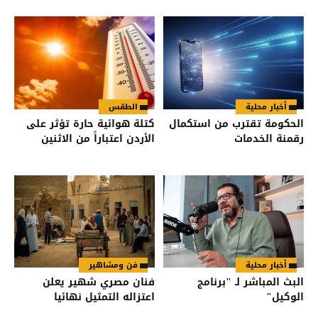
أخبار محلية
الطقس
الحكومة تقترب من استكمال
كتلة هوائية حارة تؤثر على
رقمنة الخدمات
الأردن اعتباراً من الاثنين
أخبار محلية
فن ومشاهير
البث المباشر لـ "برنامج
فنان مصري شهير يعلن
الوكيل"
اعتزاله التمثيل نهائيا