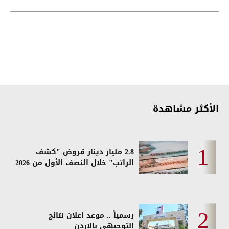
الأكثر مشاهدة
2.8 مليار دينار قروض "كشف
الراتب" خلال النصف الأول من 2026
رسمياً .. موعد اعلان نتائج
التوجيهي بالاردن