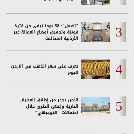
"العمل": 58 يوما تبقى من فترة
قوننة وتوفيق أوضاع العمالة غير
الأردنية المخالفة
تعرف على سعر الذهب في الاردن
اليوم
الأمن يحذر من إطلاق العيارات
النارية وإغلاق الطرق خلال
احتفالات "التوجيهي"