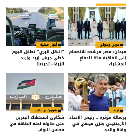
عربي ودولي
أخبار محلية
فيدان: مصر مرشحة للانضمام
"النقل البري" تطلق اليوم
إلى اتفاقية مكة للدفاع
خطي جرش–إربد وإربد–
المشترك
الزرقاء تجريبيًا
ترند
شؤون برلمانية
برسالة مؤثرة .. رئيس الاتحاد
شكاوى استهلاك البنزين
الأرجنتيني يعزي ميسي في
على طاولة لجنة الطاقة في
وفاة والده
مجلس النواب