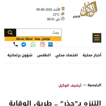
الأحد 2026-08-09
23°C
08:01 ص
☰
تواصل معنا.. لحظة بلحظة
أخبار محلية
اقتصاد محلي
الطقس
شؤون برلمانية
وظ
الرئيسية
>>
أرشيف الوكيل
التنزه بـ”حذر” .. طريق الوقاية