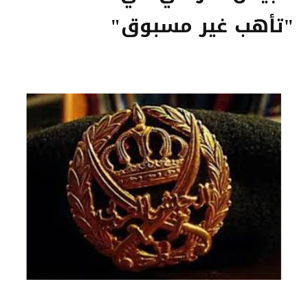
"تأهب غير مسبوق"