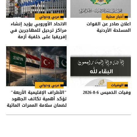
أخبار محلية
عربي ودولي
اعلان صادر عن القوات
الاتحاد الأوروبي يؤيد إنشاء
المسلحة الأردنية
مراكز ترحيل للمهاجرين في
إفريقيا على خلفية أزمة
سبتة
الوفيات
عربي ودولي
وفيات الخميس 6-8-2026
"الأطراف الإقليمية الأربعة"
تؤكد أهمية تكاتف الجهود
لضمان سلامة الممرات المائية
في هرمز وباب المندب