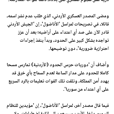
ذرية لشن هجوم عسكري على بلاده، دعما لقوات المعارضة.
ومضى المصدر العسكري الأردني، الذي طلب عدم نشر اسمه،
قائلا، في تصريحات لمراسل 'الأناضول'، إن 'الجيش الأردني
قادر الآن على صد أي اعتداء على أراضيه؛ بعد أن عزز
تواجده بشكل كبير على الحدود، وبدأ ينفذ إجراءات
احترازية ضرورية'، دون توضيحها.
وأضاف أن 'دوريات حرس الحدود (الأردنية) تمارس مسحا
كاملا للحدود على مدار الساعة لعدم السماح بأي خرق قد
يهدد أمن المملكة، وتلقت تلك القوات تعليمات بالرد السريع
على أي اعتداء من سوريا'.
فيما قال مصدر آخر، لمراسل 'الأناضول'، إن 'مؤيدين للنظام