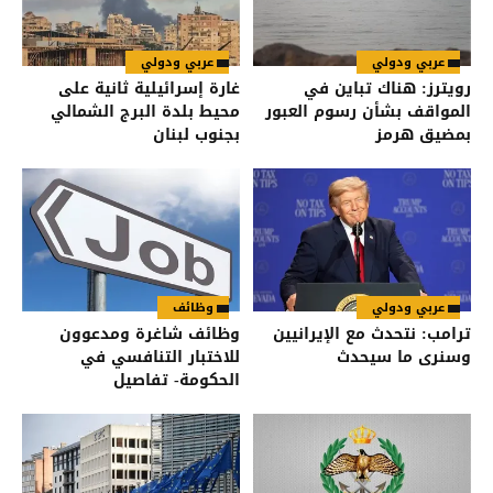
عربي ودولي
عربي ودولي
رويترز: هناك تباين في
غارة إسرائيلية ثانية على
المواقف بشأن رسوم العبور
محيط بلدة البرج الشمالي
بمضيق هرمز
بجنوب لبنان
عربي ودولي
وظائف
ترامب: نتحدث مع الإيرانيين
وظائف شاغرة ومدعوون
وسنرى ما سيحدث
للاختبار التنافسي في
الحكومة- تفاصيل