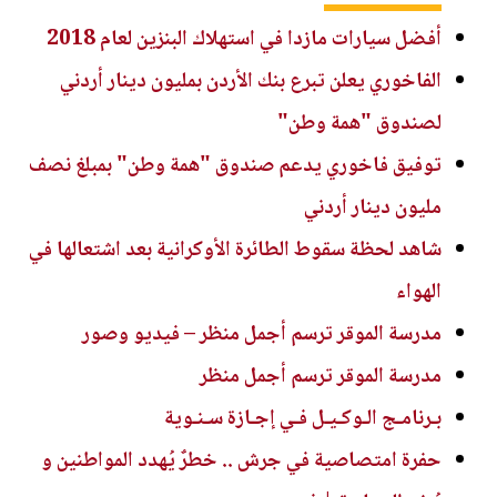
أفضل سيارات مازدا في استهلاك البنزين لعام 2018
الفاخوري يعلن تبرع بنك الأردن بمليون دينار أردني
لصندوق "همة وطن"
توفيق فاخوري يدعم صندوق "همة وطن" بمبلغ نصف
مليون دينار أردني
شاهد لحظة سقوط الطائرة الأوكرانية بعد اشتعالها في
الهواء
مدرسة الموقر ترسم أجمل منظر – فيديو وصور
مدرسة الموقر ترسم أجمل منظر
بـرنامـج الـوكـيـل فـي إجـازة سـنـوية
حفرة امتصاصية في جرش .. خطرٌ يُهدد المواطنين و