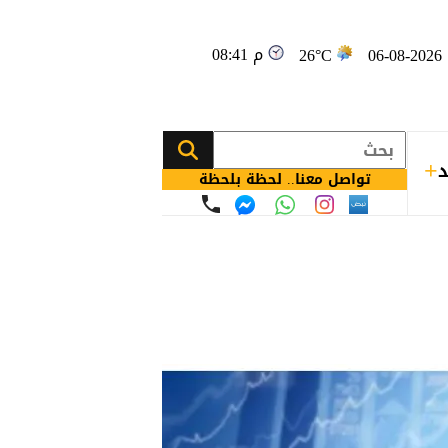
08:41 م
0
26°C
د
تواصل معنا.. لحظة بلحظة