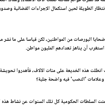
كمة قد نشرت قوائم مماثلة ضمت آلاف الأسماء، وهناك أض
تظار الطويلة لحين استكمال الإجراءات القضائية وصدور ا
ضحايا البورصات من المواطنين، لكن قياسا على ما نشر م
ا استغرب أن يناهز تعدادهم المليون مواطن.
 انطلت هذه الخديعة على مئات الآلاف، فأهدروا تحويشة 
 وعلامات 'النصب' فيه واضحة جلية؟
 صمتت السلطات الحكومية كل تلك السنوات عن نشاط هذه ا