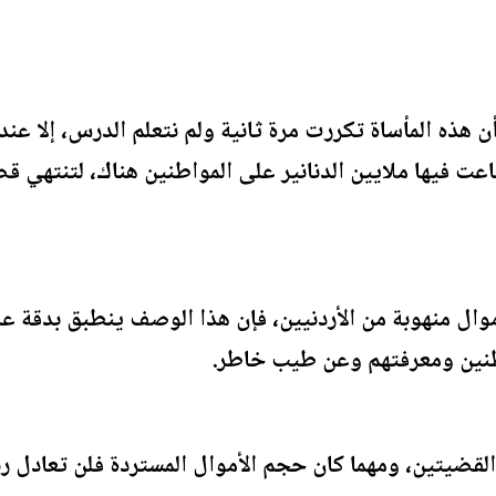
 هذه المأساة تكررت مرة ثانية ولم نتعلم الدرس، إلا ع
ت فيها ملايين الدنانير على المواطنين هناك، لتنتهي قض
وال منهوبة من الأردنيين، فإن هذا الوصف ينطبق بدقة ع
واطنين ومعرفتهم وعن طيب خاطر.
لقضيتين، ومهما كان حجم الأموال المستردة فلن تعادل ربع