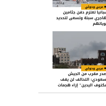
عربي ودولي
بانيا تعتزم دفن جثامين
اجري سبتة وتسعى لتحديد
ياتهم
عربي ودولي
در مقرب من الجيش
سعودي: التحالف لن يقف
كتوف اليدين" إزاء هجمات
حوثيين على القوات اليمنية