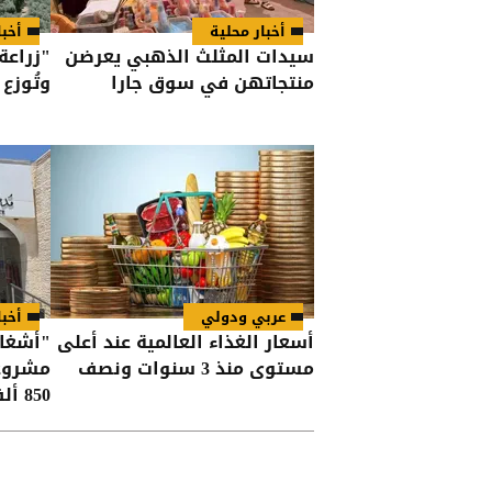
أخبار محلية
أخبا
سيدات المثلث الذهبي يعرضن
منتجاتهن في سوق جارا
وتُوزع 260 ألف شتلة
عربي ودولي
أخبا
أسعار الغذاء العالمية عند أعلى
مستوى منذ 3 سنوات ونصف
مشروعا
850 ألف دينار