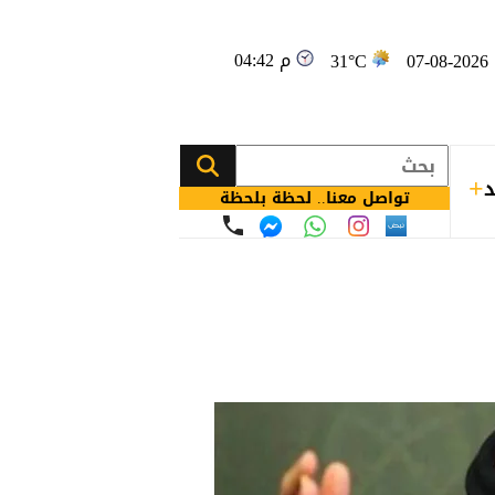
04:42 م
0
31°C
د
تواصل معنا.. لحظة بلحظة