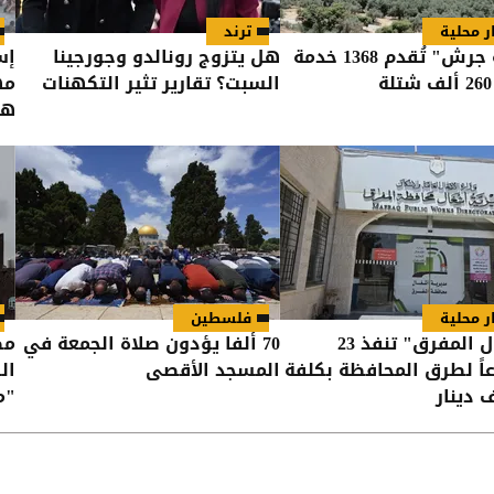
ر محلية
ترند
"زراعة جرش" تُقدم 1368 خدمة
هل يتزوج رونالدو وجورجينا
إس
السبت؟ تقارير تثير التكهنات
مه
هو
ر محلية
فلسطين
"أشغال المفرق" تنفذ 23
70 ألفا يؤدون صلاة الجمعة في
مص
ً لطرق المحافظة بكلفة
المسجد الأقصى
ال
"م
ال