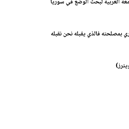
معة العربية لبحث الوضع في سوريا
 بمصلحته فالذي يقبله نحن نقبله
يترز)