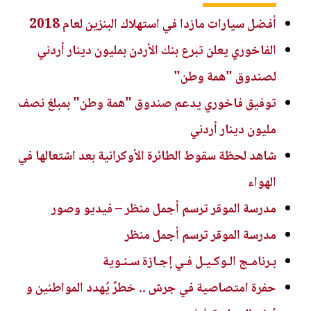
أفضل سيارات مازدا في استهلاك البنزين لعام 2018
الفاخوري يعلن تبرع بنك الأردن بمليون دينار أردني
لصندوق "همة وطن"
توفيق فاخوري يدعم صندوق "همة وطن" بمبلغ نصف
مليون دينار أردني
شاهد لحظة سقوط الطائرة الأوكرانية بعد اشتعالها في
الهواء
مدرسة الموقر ترسم أجمل منظر – فيديو وصور
مدرسة الموقر ترسم أجمل منظر
بـرنامـج الـوكـيـل فـي إجـازة سـنـوية
حفرة امتصاصية في جرش .. خطرٌ يُهدد المواطنين و