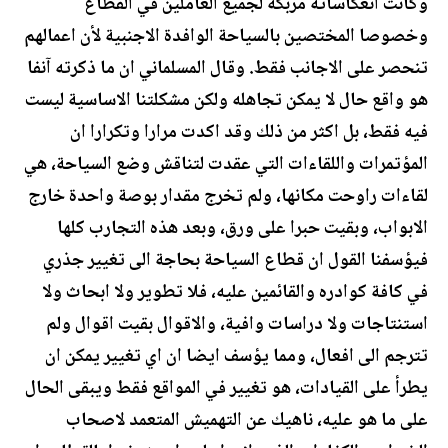
وكانت انعكاساته مربكة لجميع العاملين في القطاع
وخصوصا المختصين بالسياحة الوافدة الاجنبية لأن اعمالهم
تنحصر على الاجانب فقط. وقال المسلماني ان ما ذكرته آنفا
هو واقع حال لا يمكن تجاهله ولكن مشكلتنا الاساسية ليست
فيه فقط، بل اكثر من ذلك وقد اكدت مرارا وتكرارا ان
المؤتمرات واللقاءات التي عقدت لتناقش وضع السياحة، هي
لقاءات راوحت مكانها، ولم تخرج مقدار بوصة واحدة خارج
الابواب، وبقيت حبرا على ورق، وبعد هذه التجارب كلها
فيؤسفنا القول ان قطاع السياحة بحاجة الى تغيير جذري
في كافة كوادره والقائمين عليه، فلا تطوير ولا ابحاث ولا
استنتاجات ولا دراسات وافية، والاقوال بقيت اقوال ولم
تترجم الى افعال، ومما يؤسف ايضا ان اي تغيير يمكن ان
يطرأ على القيادات، هو تغيير في المواقع فقط ويبقى الحال
على ما هو عليه، ناهيك عن التهميش المتعمد لاصحاب