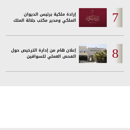
إرادة ملكية برئيس الديوان
الملكي ومدير مكتب جلالة الملك
إعلان هام من إدارة الترخيص حول
الفحص العملي للسواقين