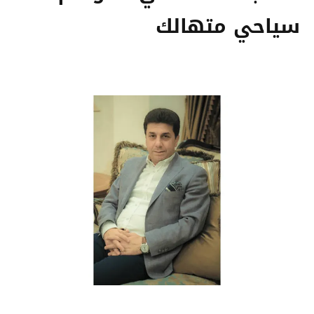
سياحي متهالك