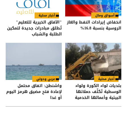
أسواق ومال
أخبار محلية
انخفاض إيرادات النفط والغاز
"الآفاق الخيرية للتعليم"
الروسية بنسبة 16.8%
تُطلق مبادرات جديدة لتمكين
الطلبة والشباب
أخبار محلية
عربي ودولي
بلديات لواء الكورة ولواء
واشنطن: اتفاق محتمل
الوسطية تُكثّف حملاتها
لإعادة فتح مضيق هرمز اليوم
البيئية وأعمالها الخدمية
أو غدا