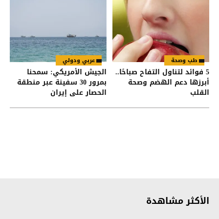
طب وصحة
عربي ودولي
5 فوائد لتناول التفاح صباحًا..
الجيش الأمريكي: سمحنا
أبرزها دعم الهضم وصحة
بمرور 30 سفينة عبر منطقة
القلب
الحصار على إيران
الأكثر مشاهدة