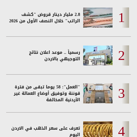
2.8 مليار دينار قروض "كشف
الراتب" خلال النصف الأول من 2026
رسمياً .. موعد اعلان نتائج
التوجيهي بالاردن
"العمل": 58 يوما تبقى من فترة
قوننة وتوفيق أوضاع العمالة غير
الأردنية المخالفة
تعرف على سعر الذهب في الاردن
اليوم