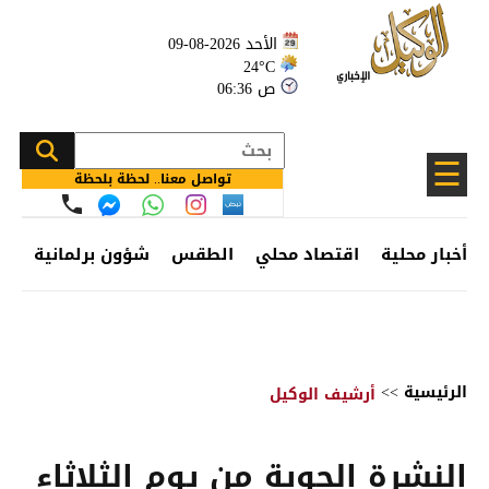
الأحد 2026-08-09
24°C
06:36 ص
☰
تواصل معنا.. لحظة بلحظة
أخبار محلية
اقتصاد محلي
الطقس
شؤون برلمانية
وظ
الرئيسية
>>
أرشيف الوكيل
النشرة الجوية من يوم الثلاثاء