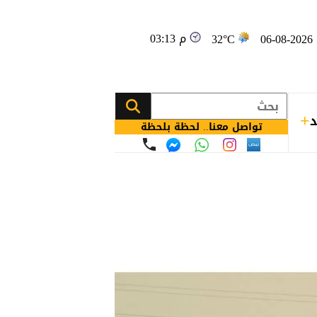
03:13 م
0
32°C
د
تواصل معنا.. لحظة بلحظة