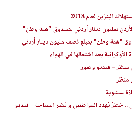
اك البنزين لعام 2018
لأردن بمليون دينار أردني لصندوق "همة وطن"
ق "همة وطن" بمبلغ نصف مليون دينار أردني
لأوكرانية بعد اشتعالها في الهواء
 منظر – فيديو وصور
 منظر
ازة سـنـوية
 خطرٌ يُهدد المواطنين و يُضر السياحة | فيديو