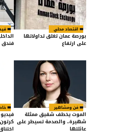
اقتصاد محلي
فيد
بورصة عمان تغلق تداولاتها
الداخل
على ارتفاع
فندق كراو
فن ومشاهير
خاص
الموت يخطف شقيق ممثلة
فيديو 
شهيرة.. والصدمة تسيطر على
كرتون 
عائلتها
اختناق