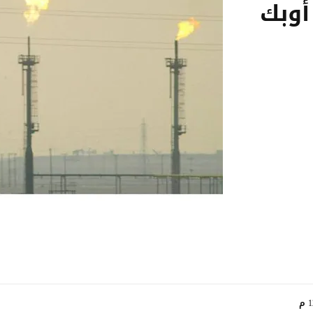
أوبك
م