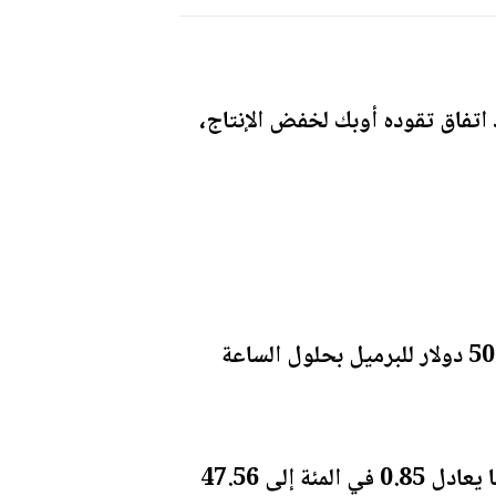
اتفاق تقوده أوبك لخفض الإنتاج،
وانخفض خام القياس العالمي مزيج برنت 33 سنتا، أو ما يوازي 0.65 في المئة، إلى 50.47 دولار للبرميل بحلول الساعة
وفي الولايات المتحدة تراجعت العقود الآجلة لخام غرب تكساس الوسيط 41 سنتا، أو ما يعادل 0.85 في المئة إلى 47.56