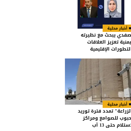
أخبار محلية
صفدي يبحث مع نظيرته
يمنية تعزيز العلاقات
لتطورات الإقليمية
أخبار محلية
لزراعة" تمدد فترة توريد
حبوب للصوامع ومراكز
ستلام حتى 13 آب