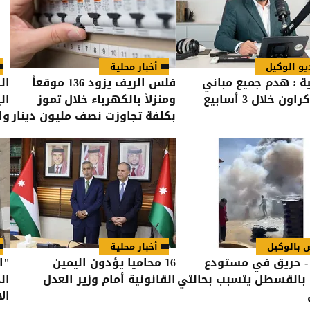
يو الوكيل
أخبار محلية
ية : هدم جميع مباني
فلس الريف يزود 136 موقعاً
ال
ن خلال 3 أسابيع
ومنزلاً بالكهرباء خلال تموز
ال
بكلفة تجاوزت نصف مليون دينار
وا
 بالوكيل
أخبار محلية
- حريق في مستودع
16 محاميا يؤدون اليمين
"ا
بالقسطل يتسبب بحالتي
القانونية أمام وزير العدل
ال
الا