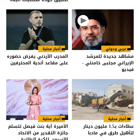
للأشخاص ذوي الإعاقة
عربي ودولي
أخبار محلية
مشاهد جديدة للمرشد
المدرب الأردني يفرض حضوره
الإيراني مجتبى خامنئي -
على مقاعد أندية المحترفين
فيديو
أخبار محلية
أخبار محلية
عطاءات بـ1.5 مليون دينار
الأميرة آية بنت فيصل تتسلم
لتأهيل طرق في مادبا
جائزة التقدير من الاتحاد
الآسيوي للكرة الطائرة