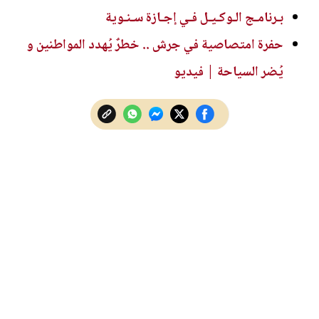
بـرنامـج الـوكـيـل فـي إجـازة سـنـوية
حفرة امتصاصية في جرش .. خطرٌ يُهدد المواطنين و
يُضر السياحة | فيديو