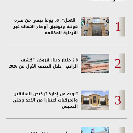
"العمل": 58 يوما تبقى من فترة
قوننة وتوفيق أوضاع العمالة غير
الأردنية المخالفة
2.8 مليار دينار قروض "كشف
الراتب" خلال النصف الأول من 2026
تنويه من إدارة ترخيص السائقين
والمركبات اعتبارا من الأحد وحتى
الخميس