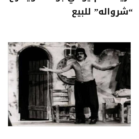
“شرواله” للبيع