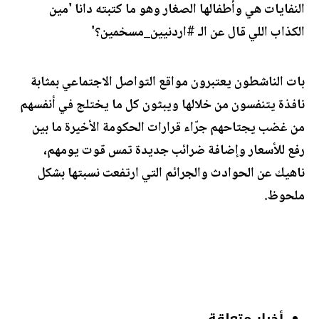
النفايات هي وأطفالها الصغار وهو ما كتبته دانا 'مين
الكذاب اللي قال عن الـ #اردنيين_مسخمين؟'
بات الناشطون يعتبرون مواقع التواصل الاجتماعي بمثابة
نافذة يتنفسون من خلالها ويبثون كل ما يختلج في أنفسهم
من غضب يجتاحهم جرّاء قرارات الحكومة الأخيرة ما بين
رفع للأسعار وإضافة ضرائب جديدة تمس قوت يومهم،
ناهيك عن الحوادث والجرائم التي ارتفعت نسبتها بشكل
ملحوظ.