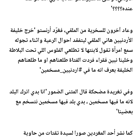
عنده؟؟؟؟'
وعاد آخرون للسخرية من الملقي، فغرّد أرنستو 'خرج خليفة
الأردنيين هاني الملقي ليتفقد احوال الرعية واثناء تجوله
سمع امرأة تقول لابنتها لا تطلعي الفلوس اللي تحت البلاطة
وخلينا نبين فقراء فردت الفتاة طلعناهم او ما طلعناهم
الخليفة بعرف انه ما في #اردنيين_مسخمين'
وفي تغريدة مضحكة قال المثنى الضمور 'انا بدي اترك البلد
لانه ما فيها مسخمين ، بدي بلد فيها مسخمين نتسخم مع
بعضينا'
كما نشر أحد المغردين صورا لسيدة تقتات من حاوية