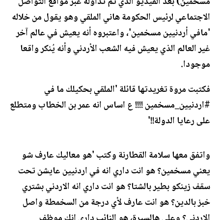
مسخمين) بعد الفيديو الذي تم تداوله عبر مواقع التواصل
الاجتماعي لرئيس الحكومة هاني الملقي وهو يقول من خلاله
'مافي أردنيين مسخمين'، واعتبروه أنه يعيش في عالم آخر
غير العالم الذي يعيش فيه الشعب الأردني وأنه يُنكر واقعا
موجودا.
فكتبت مروة تغريدتها قائلة 'الملقي بحكيلك ما في
#اردنيين_مسخمين !!!! ع اساس انه عمر بن الخطاب ومتطلع
على رعايا الدولة!!'
واتفق معها سلامة القطارنة وكتب 'هو معاليك عارف شو
يعني مسخمين؟ هو انت داري انه في اردنيين عايشن تحت
سقف زينكو بطير بالشتا؟ هو انت داري انه الاردني بشتري
خبز بالدين؟ هو انت عارف لأي درجة من السخمطة واصل
الاردني؟ وعلى هالسيرة، هو النائب داري انك موظف