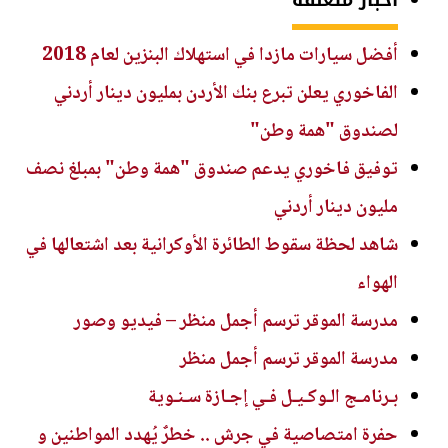
أخبار متعلقة
أفضل سيارات مازدا في استهلاك البنزين لعام 2018
الفاخوري يعلن تبرع بنك الأردن بمليون دينار أردني
لصندوق "همة وطن"
توفيق فاخوري يدعم صندوق "همة وطن" بمبلغ نصف
مليون دينار أردني
شاهد لحظة سقوط الطائرة الأوكرانية بعد اشتعالها في
الهواء
مدرسة الموقر ترسم أجمل منظر – فيديو وصور
مدرسة الموقر ترسم أجمل منظر
بـرنامـج الـوكـيـل فـي إجـازة سـنـوية
حفرة امتصاصية في جرش .. خطرٌ يُهدد المواطنين و