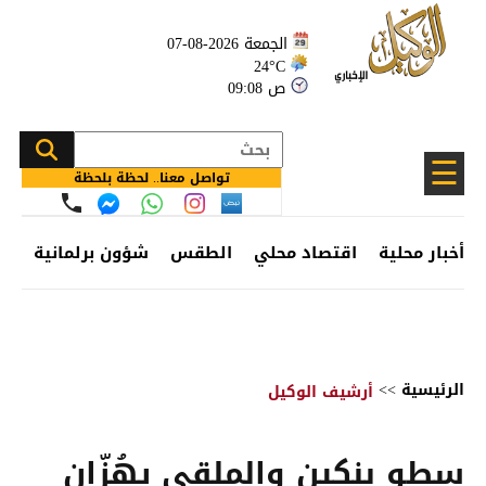
الجمعة 2026-08-07
24°C
09:08 ص
☰
تواصل معنا.. لحظة بلحظة
أخبار محلية
اقتصاد محلي
الطقس
شؤون برلمانية
وظ
الرئيسية
>>
أرشيف الوكيل
سطو بنكين والملقي يهُزّان