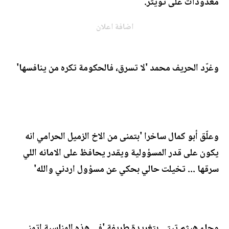
معدودات على تويتر.
اضافة اعلان
وغرّد الحريف محمد 'لا تسرق، فالحكومة تكره من ينافسها'
وعلّق أبو كمال ساخرا 'بتمنى من الاخ الزميل الحرامي انه
يكون على قدر المسؤولية ويقدر يحافظ على الامانه اللي
سرقها ... تخيلت حالي بحكي عن مسؤول اردني والله'
وجاء هيثم تيتي بتغريدة طريفة 'في هذه المناسبة اتمنى