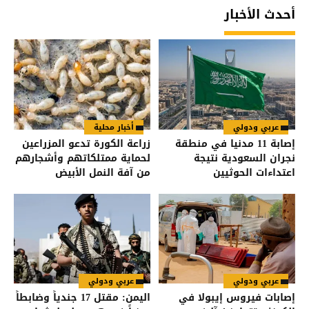
أحدث الأخبار
عربي ودولي
أخبار محلية
إصابة 11 مدنيا في منطقة
زراعة الكورة تدعو المزراعين
نجران السعودية نتيجة
لحماية ممتلكاتهم وأشجارهم
اعتداءات الحوثيين
من آفة النمل الأبيض
عربي ودولي
عربي ودولي
إصابات فيروس إيبولا في
اليمن: مقتل 17 جندياً وضابطاً