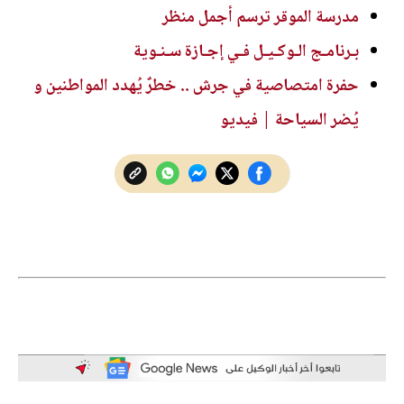
مدرسة الموقر ترسم أجمل منظر
بـرنامـج الـوكـيـل فـي إجـازة سـنـوية
حفرة امتصاصية في جرش .. خطرٌ يُهدد المواطنين و
يُضر السياحة | فيديو