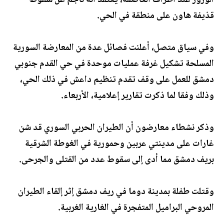
الورور عند أطراف العاصمة، يعتقد أنه ناجم عن سقوط
قذيفة هاون على منطقة في الحي.
وفي سياق متصل، أعلنت فصائل عدة من المعارضة السورية
المسلحة تشكيل غرفة عمليات موحدة في حي القدم جنوبي
دمشق للعمل على وقف تقدم تنظيم داعش في ذلك الحي،
وذلك وفقا لما ذكرت تقارير إعلامية، الأربعاء.
وذكر نشطاء معارضون أن الطيران الحربي السوري قد شن
غارات على مدينتي عربين وحمورية في الغوطة الشرقية
بريف دمشق مما أدى إلى سقوط عدد من القتلى والجرحى.
وقتلت طفلة بمدينة دوما في ريف دمشق إثر إلقاء الطيران
المروحي البراميل المتفجرة في الغارية الغربية.