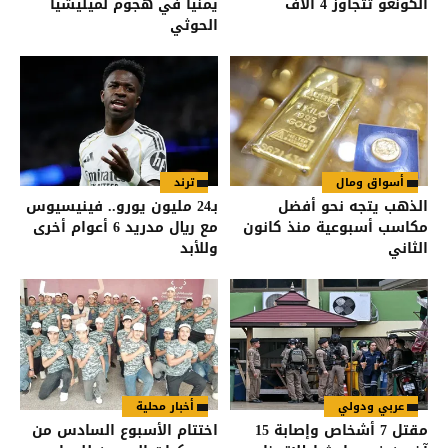
الكونغو تتجاوز 4 آلاف
يمنياً في هجوم لميليشيا
الحوثي
أسواق ومال
ترند
الذهب يتجه نحو أفضل
بـ24 مليون يورو.. فينيسيوس
مكاسب أسبوعية منذ كانون
مع ريال مدريد 6 أعوام أخرى
الثاني
وللأبد
عربي ودولي
أخبار محلية
مقتل 7 أشخاص وإصابة 15
اختتام الأسبوع السادس من