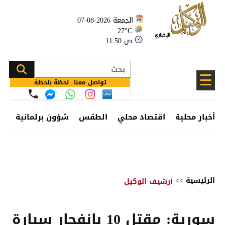
الجمعة 2026-08-07
27°C
11:50 ص
☰
تواصل معنا.. لحظة بلحظة
أخبار محلية
اقتصاد محلي
الطقس
شؤون برلمانية
وظ
الرئيسية
>>
أرشيف الوكيل
سورية: مقتل 10 بانفجار سيارة