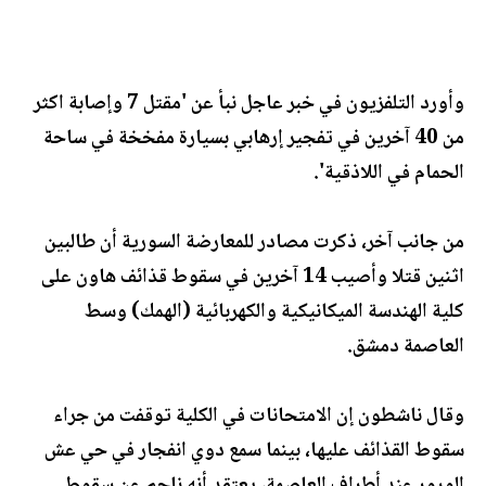
وأورد التلفزيون في خبر عاجل نبأ عن 'مقتل 7 وإصابة اكثر
من 40 آخرين في تفجير إرهابي بسيارة مفخخة في ساحة
الحمام في اللاذقية'.
من جانب آخر، ذكرت مصادر للمعارضة السورية أن طالبين
اثنين قتلا وأصيب 14 آخرين في سقوط قذائف هاون على
كلية الهندسة الميكانيكية والكهربائية (الهمك) وسط
العاصمة دمشق.
وقال ناشطون إن الامتحانات في الكلية توقفت من جراء
سقوط القذائف عليها، بينما سمع دوي انفجار في حي عش