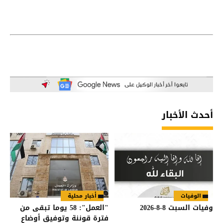
أحدث الأخبار
الوفيات
أخبار محلية
وفيات السبت 8-8-2026
"العمل": 58 يوما تبقى من
فترة قوننة وتوفيق أوضاع