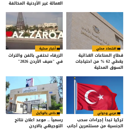
العمالة غير الأردنية المخالفة
اقتصاد محلي
أخبار محلية
قطاع الصناعات الغذائية
الزرقاء تحتفي بالفن والتراث
يغطي 62 % من احتياجات
في "صيف الأردن 2026"
السوق المحلية
عربي ودولي
خاص بالوكيل
تركيا تبدأ إجراءات سحب
رسمياً .. موعد اعلان نتائج
الجنسية من مستثمرين أجانب
التوجيهي بالاردن