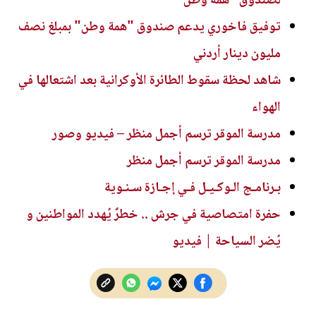
لصندوق "همة وطن"
توفيق فاخوري يدعم صندوق "همة وطن" بمبلغ نصف
مليون دينار أردني
شاهد لحظة سقوط الطائرة الأوكرانية بعد اشتعالها في
الهواء
مدرسة الموقر ترسم أجمل منظر – فيديو وصور
مدرسة الموقر ترسم أجمل منظر
بـرنامـج الـوكـيـل فـي إجـازة سـنـوية
حفرة امتصاصية في جرش .. خطرٌ يُهدد المواطنين و
يُضر السياحة | فيديو