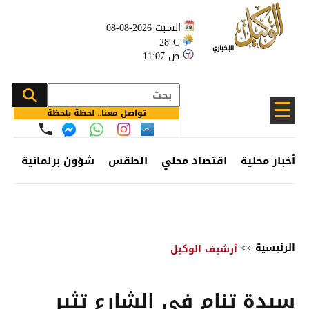
السبت 2026-08-08
28°C
11:07 ص
☰
تواصل معنا.. لحظة بلحظة
أخبار محلية
اقتصاد محلي
الطقس
شؤون برلمانية
وظ
الرئيسية
>>
أرشيف الوكيل
سيدة تنام في الشارع تثير