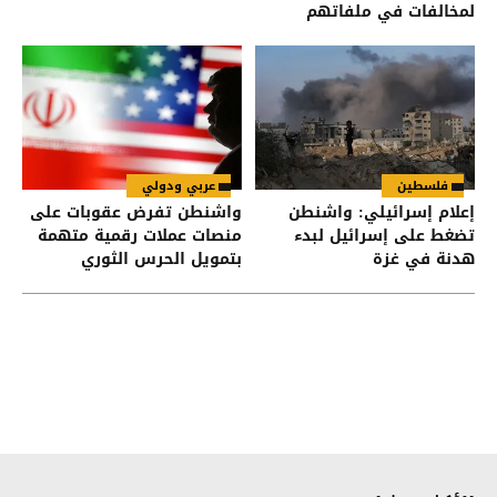
لمخالفات في ملفاتهم
فلسطين
عربي ودولي
إعلام إسرائيلي: واشنطن
واشنطن تفرض عقوبات على
تضغط على إسرائيل لبدء
منصات عملات رقمية متهمة
هدنة في غزة
بتمويل الحرس الثوري
الإيراني