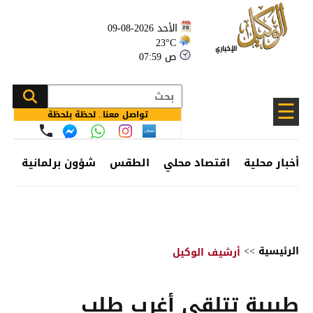
الأحد 2026-08-09
23°C
07:59 ص
☰
تواصل معنا.. لحظة بلحظة
أخبار محلية
اقتصاد محلي
الطقس
شؤون برلمانية
وظ
الرئيسية
>>
أرشيف الوكيل
طبيبة تتلقى أغرب طلب