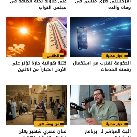
الأرجنتيني يعزي ميسي في
على طاولة لجنة الطاقة في
وفاة والده
مجلس النواب
أخبار محلية
الطقس
الحكومة تقترب من استكمال
كتلة هوائية حارة تؤثر على
رقمنة الخدمات
الأردن اعتباراً من الاثنين
أخبار محلية
فن ومشاهير
البث المباشر لـ "برنامج
فنان مصري شهير يعلن