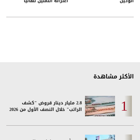
الوكيل"
اعتزاله التمثيل نهائيا
الأكثر مشاهدة
2.8 مليار دينار قروض "كشف
الراتب" خلال النصف الأول من 2026