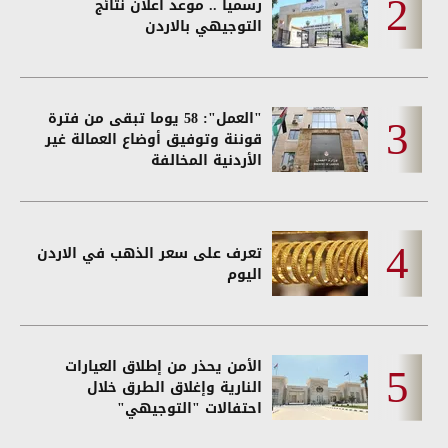
رسمياً .. موعد اعلان نتائج
التوجيهي بالاردن
"العمل": 58 يوما تبقى من فترة
قوننة وتوفيق أوضاع العمالة غير
الأردنية المخالفة
تعرف على سعر الذهب في الاردن
اليوم
الأمن يحذر من إطلاق العيارات
النارية وإغلاق الطرق خلال
احتفالات "التوجيهي"