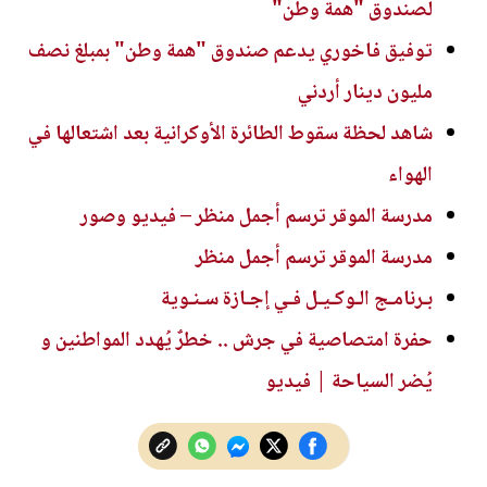
لصندوق "همة وطن"
توفيق فاخوري يدعم صندوق "همة وطن" بمبلغ نصف
مليون دينار أردني
شاهد لحظة سقوط الطائرة الأوكرانية بعد اشتعالها في
الهواء
مدرسة الموقر ترسم أجمل منظر – فيديو وصور
مدرسة الموقر ترسم أجمل منظر
بـرنامـج الـوكـيـل فـي إجـازة سـنـوية
حفرة امتصاصية في جرش .. خطرٌ يُهدد المواطنين و
يُضر السياحة | فيديو