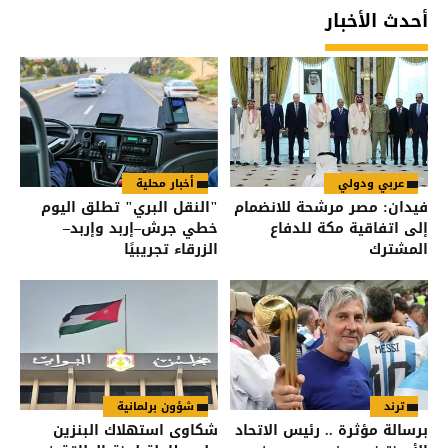
أحدث الأخبار
عربي ودولي
أخبار محلية
فيدان: مصر مرشحة للانضمام
"النقل البري" تطلق اليوم
إلى اتفاقية مكة للدفاع
خطي جرش–إربد وإربد–
المشترك
الزرقاء تجريبيًا
ترند
شؤون برلمانية
برسالة مؤثرة .. رئيس الاتحاد
شكاوى استهلاك البنزين