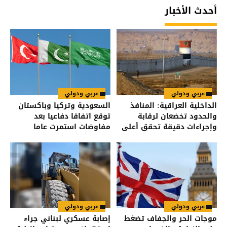
أحدث الأخبار
عربي ودولي
عربي ودولي
الداخلية العراقية: المنافذ
السعودية وتركيا وباكستان
والحدود تخضعان لرقابة
توقع اتفاقا دفاعيا بعد
وإجراءات دقيقة تحقق أعلى
مفاوضات استمرت عاما
درجات الأمن
عربي ودولي
عربي ودولي
موجات الحر والجفاف تضغط
إصابة عسكري لبناني جراء