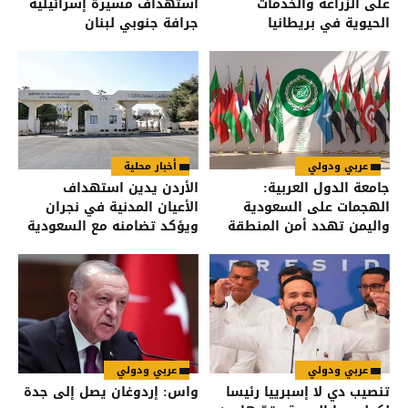
على الزراعة والخدمات
استهداف مسيرة إسرائيلية
الحيوية في بريطانيا
جرافة جنوبي لبنان
عربي ودولي
أخبار محلية
جامعة الدول العربية:
الأردن يدين استهداف
الهجمات على السعودية
الأعيان المدنية في نجران
واليمن تهدد أمن المنطقة
ويؤكد تضامنه مع السعودية
عربي ودولي
عربي ودولي
تنصيب دي لا إسبرييا رئيسا
واس: إردوغان يصل إلى جدة