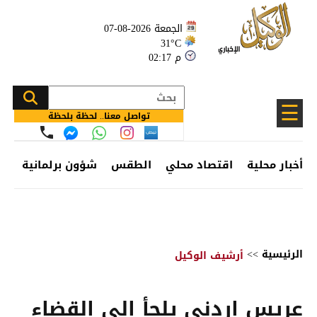
الجمعة 2026-08-07
31°C
02:17 م
☰
تواصل معنا.. لحظة بلحظة
أخبار محلية
اقتصاد محلي
الطقس
شؤون برلمانية
وظ
الرئيسية
>>
أرشيف الوكيل
عريس اردني يلجأ الى القضاء