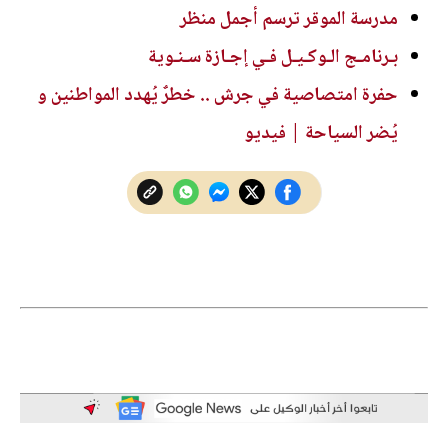
مدرسة الموقر ترسم أجمل منظر
بـرنامـج الـوكـيـل فـي إجـازة سـنـوية
حفرة امتصاصية في جرش .. خطرٌ يُهدد المواطنين و
يُضر السياحة | فيديو