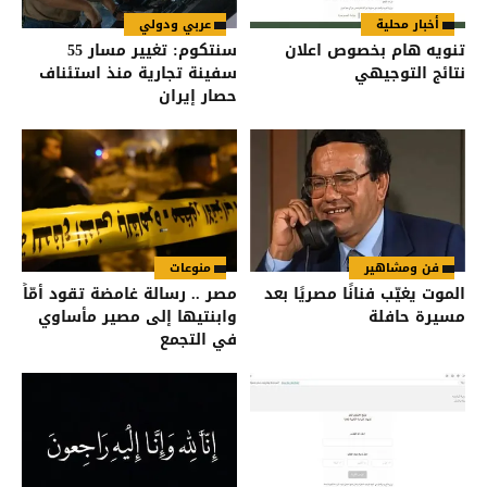
أخبار محلية
عربي ودولي
تنويه هام بخصوص اعلان
سنتكوم: تغيير مسار 55
نتائج التوجيهي
سفينة تجارية منذ استئناف
حصار إيران
فن ومشاهير
منوعات
الموت يغيّب فنانًا مصريًا بعد
مصر .. رسالة غامضة تقود أمّاً
مسيرة حافلة
وابنتيها إلى مصير مأساوي
في التجمع