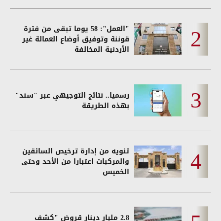
"العمل": 58 يوما تبقى من فترة
قوننة وتوفيق أوضاع العمالة غير
الأردنية المخالفة
رسميا.. نتائج التوجيهي عبر "سند"
بهذه الطريقة
تنويه من إدارة ترخيص السائقين
والمركبات اعتبارا من الأحد وحتى
الخميس
2.8 مليار دينار قروض "كشف