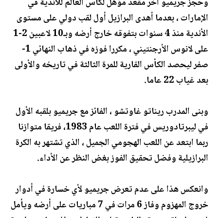
وحجز جريميو آخر مقعد مؤهل لكأس العالم للأندية في
الإمارات ، بعدما أهدى البرازيل أول لقب دولي على مستوى
الأندية منذ 4 سنوات بتفوقه خارج أرضه وبـ10 لاعبين 2-1
على لانوس الأرجنتيني ، مكررا فوزه في ذهاب النهائي 1-
صفر ليحصد الكأس القارية للمرة الثالثة في تاريخه والأولى
بعد غياب 22 عاما.
وبنى المدرب ريناتو غاوتشو ، الفائز مع جريميو بلقبه الأول
في ليبرتادوريس في فترة اللعب عام 1983، فريقا متوازنا
ربما ابتعد عن اللعب الهجومي الجميل ، الذي تشتهر به الكرة
البرازيلية وفضل تحقيق الفوز بغض النظر عن الأداء.
وانعكس هذا على عدم تعرض جريميو لأي خسارة في أدوار
خروج المهزوم وفاز 6 مرات في 7 مباريات على أرضه ويأمل