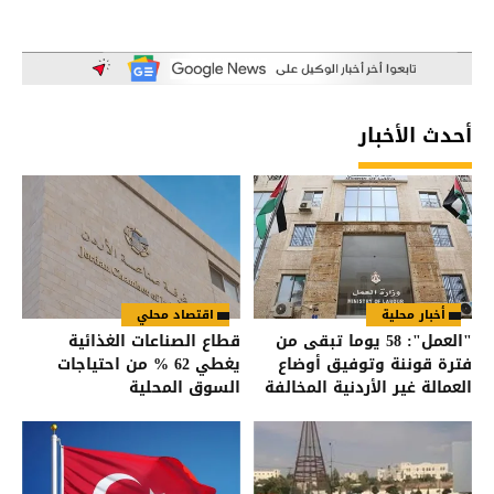
أحدث الأخبار
أخبار محلية
اقتصاد محلي
"العمل": 58 يوما تبقى من
قطاع الصناعات الغذائية
فترة قوننة وتوفيق أوضاع
يغطي 62 % من احتياجات
العمالة غير الأردنية المخالفة
السوق المحلية