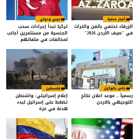
أخبار محلية
عربي ودولي
الزرقاء تحتفي بالفن والتراث
تركيا تبدأ إجراءات سحب
في "صيف الأردن 2026"
الجنسية من مستثمرين أجانب
لمخالفات في ملفاتهم
خاص بالوكيل
فلسطين
رسمياً .. موعد اعلان نتائج
إعلام إسرائيلي: واشنطن
التوجيهي بالاردن
تضغط على إسرائيل لبدء
هدنة في غزة