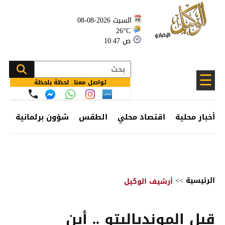
السبت 2026-08-08
26°C
10:47 ص
☰
تواصل معنا.. لحظة بلحظة
أخبار محلية
اقتصاد محلي
الطقس
شؤون برلمانية
وظ
الرئيسية
>>
أرشيف الوكيل
قبل الموندياليتو .. أين