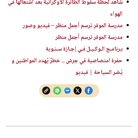
شاهد لحظة سقوط الطائرة الأوكرانية بعد اشتعالها في
الهواء
مدرسة الموقر ترسم أجمل منظر – فيديو وصور
مدرسة الموقر ترسم أجمل منظر
بـرنامـج الـوكـيـل فـي إجـازة سـنـوية
حفرة امتصاصية في جرش .. خطرٌ يُهدد المواطنين و
يُضر السياحة | فيديو