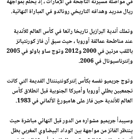
في مواصلة مسيرته الناجحة في الإمارات ، إذ يحلم بمواجهة
ريال مدريد وهدافه التاريخي رونالدو في المباراة النهائية.
وتملك أندية البرازيل تاريخا رائعا في كأس العالم للأندية
عند مناطحة عمالقة أوروبا ، حيث سبق أن فاز كورنثيانز
باللقب مرتين في 2000 و2012 وتوج ساو باولو في 2005
وإنترناسيونال في 2006.
وتوج جريميو نفسه بكأس إنتركونتيننتال القديمة التي كانت
تجمعبين بطلي أوروبا وأميركا الجنوبية قبل انطلاق كأس
العالم للأندية حين فاز على هامبورغ الألماني في 1983.
وسيبدأ جريميو مشواره من الدور قبل النهائي مباشرة حيث
ينتظر الفائز من مواجهة بين الوداد البيضاوي المغربي بطل