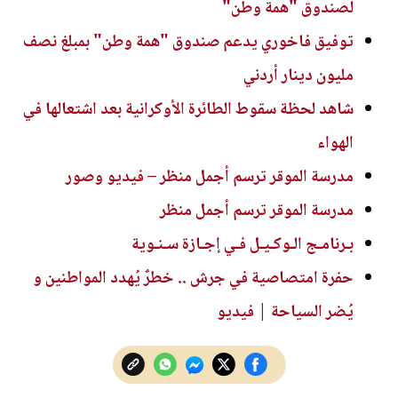
لصندوق "همة وطن"
توفيق فاخوري يدعم صندوق "همة وطن" بمبلغ نصف
مليون دينار أردني
شاهد لحظة سقوط الطائرة الأوكرانية بعد اشتعالها في
الهواء
مدرسة الموقر ترسم أجمل منظر – فيديو وصور
مدرسة الموقر ترسم أجمل منظر
بـرنامـج الـوكـيـل فـي إجـازة سـنـوية
حفرة امتصاصية في جرش .. خطرٌ يُهدد المواطنين و
يُضر السياحة | فيديو