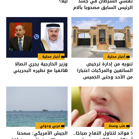
تفشي السرطان في جسد
ليلًا؟
الرئيس السابق مصحوبا بآلام
شديدة
أخبار محلية
أخبار محلية
تنويه من إدارة ترخيص
وزير الخارجية يجري اتصالا
السائقين والمركبات اعتبارا
هاتفيا مع نظيره البحريني
من الأحد وحتى الخميس
طب وصحة
عربي ودولي
5 فوائد لتناول التفاح صباحًا..
الجيش الأمريكي: سمحنا