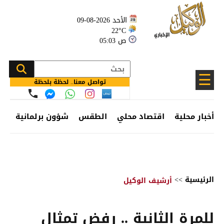
الأحد 2026-08-09
22°C
05:03 ص
☰
تواصل معنا.. لحظة بلحظة
أخبار محلية
اقتصاد محلي
الطقس
شؤون برلمانية
وظ
الرئيسية
>>
أرشيف الوكيل
للمرة الثانية .. رفض تمثال