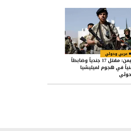
عربي ودولي
اليمن: مقتل 17 جندياً وضابطاً
نياً في هجوم لميليشيا
حوثي