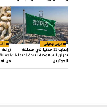
إلى اليمين
عربي ودولي
أخبا
إصابة 11 مدنيا في منطقة
زراعة 
نجران السعودية نتيجة اعتداءات
لحماية
الحوثيين
من آفة