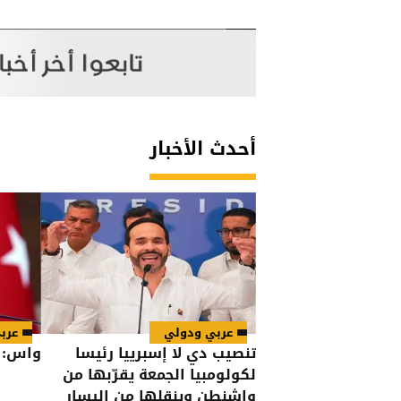
أحدث الأخبار
عربي ودولي
عرب
تنصيب دي لا إسبرييا رئيسا
واس: إ
لكولومبيا الجمعة يقرّبها من
واشنطن وينقلها من اليسار