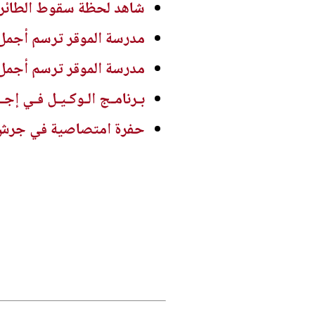
شاهد لحظة سقوط الطائرة ا
مدرسة الموقر ترسم أجمل
مدرسة الموقر ترسم أجمل
بـرنامـج الـوكـيـل فـي إجـ
حفرة امتصاصية في جرش ..