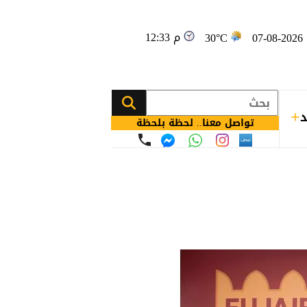
12:33 م
0
30°C
د
تواصل معنا.. لحظة بلحظة