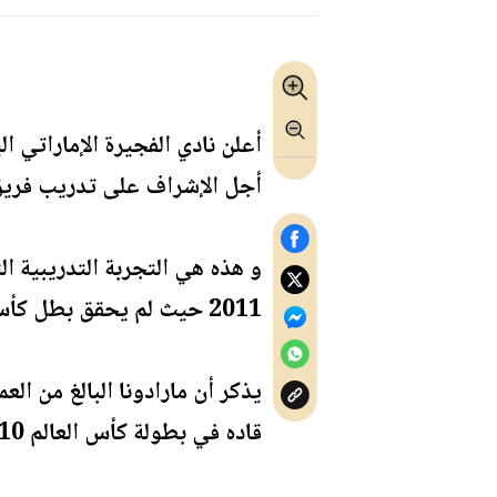
أعلن نادي الفجيرة الإماراتي ا
أجل الإشراف على تدريب فريق ك
و هذه هي التجربة التدريبية ال
2011 حيث لم يحقق بطل كأس العالم عام 1986مع المنتخب الأرجنتيني النجاح المطلوب في تجربته الأولى مع الوصل .
قاده في بطولة كأس العالم 2010 و بلغ معه الدور ربع النهائي من البطولة قبل الخروج أمام المنتخب الألماني بنتيجة 4-0 .