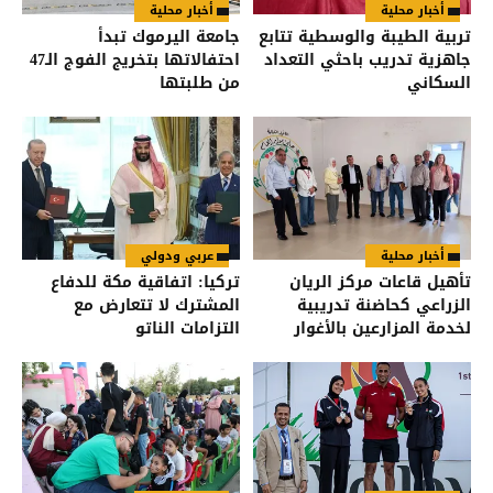
أخبار محلية
أخبار محلية
تربية الطيبة والوسطية تتابع
جامعة اليرموك تبدأ
جاهزية تدريب باحثي التعداد
احتفالاتها بتخريج الفوج الـ47
السكاني
من طلبتها
أخبار محلية
عربي ودولي
تأهيل قاعات مركز الريان
تركيا: اتفاقية مكة للدفاع
الزراعي كحاضنة تدريبية
المشترك لا تتعارض مع
لخدمة المزارعين بالأغوار
التزامات الناتو
الشمالية