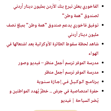
الفاخوري يعلن تبرع بنك الأردن بمليون دينار أردني
لصندوق "همة وطن"
توفيق فاخوري يدعم صندوق "همة وطن" بمبلغ نصف
مليون دينار أردني
شاهد لحظة سقوط الطائرة الأوكرانية بعد اشتعالها في
الهواء
مدرسة الموقر ترسم أجمل منظر – فيديو وصور
مدرسة الموقر ترسم أجمل منظر
بـرنامـج الـوكـيـل فـي إجـازة سـنـوية
حفرة امتصاصية في جرش .. خطرٌ يُهدد المواطنين و
يُضر السياحة | فيديو