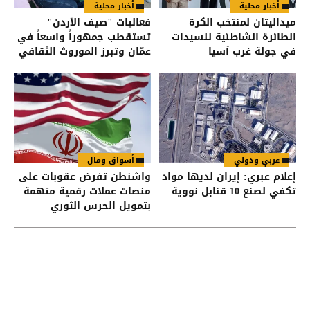
أخبار محلية
أخبار محلية
ميداليتان لمنتخب الكرة
فعاليات "صيف الأردن"
الطائرة الشاطئية للسيدات
تستقطب جمهوراً واسعاً في
في جولة غرب آسيا
عمّان وتبرز الموروث الثقافي
عربي ودولي
أسواق ومال
إعلام عبري: إيران لديها مواد
واشنطن تفرض عقوبات على
تكفي لصنع 10 قنابل نووية
منصات عملات رقمية متهمة
بتمويل الحرس الثوري
الإيراني