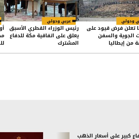
ي ودولي
عربي ودولي
ا تعلن فرض قيود على
رئيس الوزراء القطري الأسبق
أو
ت الجوية والسفن
يعلق على اتفاقية مكة للدفاع
مح
ة من إيطاليا
المشترك
لل
فاع كبير على أسعار الذهب