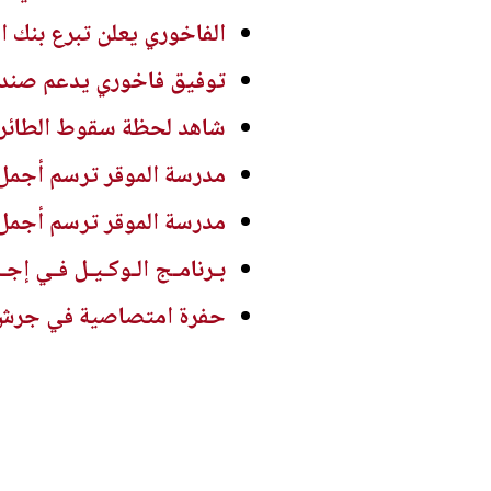
الفاخوري يعلن تبرع بنك ا
توفيق فاخوري يدعم صندو
شاهد لحظة سقوط الطائرة ا
مدرسة الموقر ترسم أجمل
مدرسة الموقر ترسم أجمل
بـرنامـج الـوكـيـل فـي إجـ
حفرة امتصاصية في جرش ..