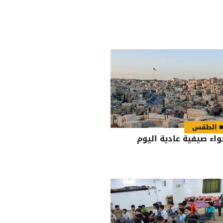
الطقس
واء صيفية عادية اليوم