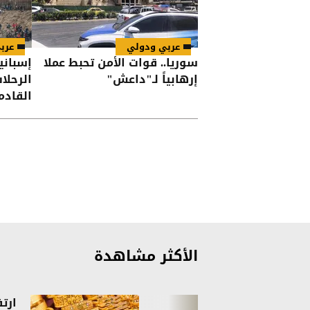
عربي ودولي
عرب
سوريا.. قوات الأمن تحبط عملا
إسباني
إرهابياً لـ"داعش"
الرحلا
القادم
الأكثر مشاهدة
ارت