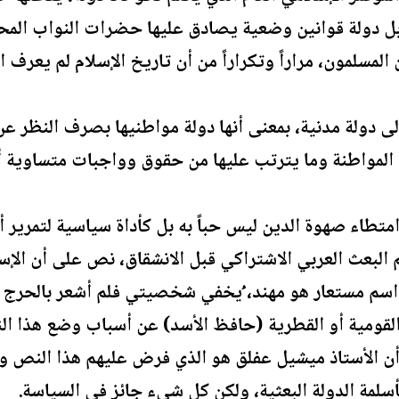
ة، بل دولة قوانين وضعية يصادق عليها حضرات النواب الم
المسلمون، مراراً وتكراراً من أن تاريخ الإسلام لم يعرف ال
دولة مدنية، بمعنى أنها دولة مواطنيها بصرف النظر عن 
المواطنة وما يترتب عليها من حقوق وواجبات متساوية أم
تطاء صهوة الدين ليس حباً به بل كأداة سياسية لتمرير أه
لبعث العربي الاشتراكي قبل الانشقاق، نص على أن الإسل
م مستعار هو مهند، ُيخفي شخصيتي فلم أشعر بالحرج إذ
لقومية أو القطرية (حافظ الأسد) عن أسباب وضع هذا ال
 الأستاذ ميشيل عفلق هو الذي فرض عليهم هذا النص وهدد
بأسلمة الدولة البعثية، ولكن كل شيء جائز في السياسة.