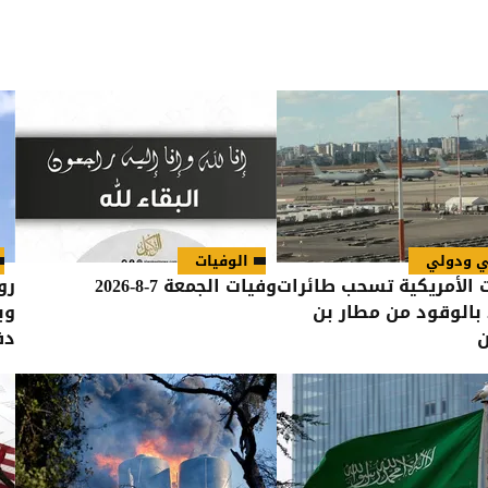
ي ودولي
الوفيات
 الأمريكية تسحب طائرات
وفيات الجمعة 7-8-2026
رو
 بالوقود من مطار بن
وب
ن
دف