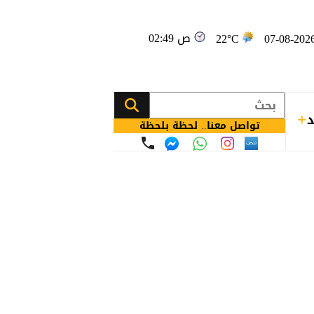
02:49 ص
22°C
د
تواصل معنا.. لحظة بلحظة