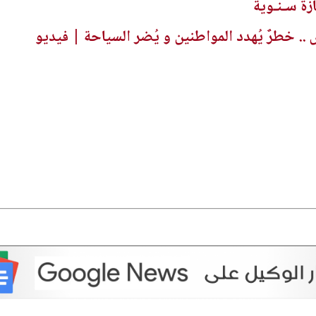
ازة سـنـوية
 خطرٌ يُهدد المواطنين و يُضر السياحة | فيديو