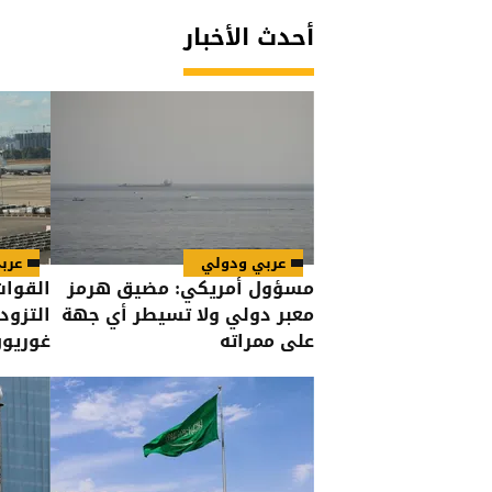
أحدث الأخبار
عربي ودولي
عرب
مسؤول أمريكي: مضيق هرمز
القوات
معبر دولي ولا تسيطر أي جهة
التزود
على ممراته
غوريو