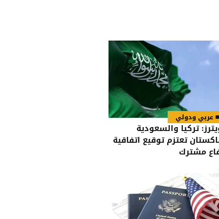
عربي ودولي
يترز: تركيا والسعودية
اكستان تعتزم توقيع اتفاقية
اع مشترك