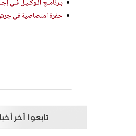
بـرنامـج الـوكـيـل فـي إجـ
حفرة امتصاصية في جرش ..