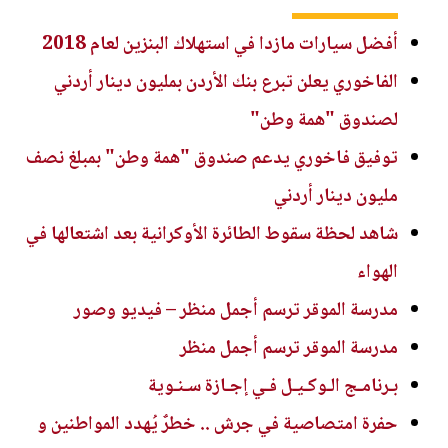
أفضل سيارات مازدا في استهلاك البنزين لعام 2018
الفاخوري يعلن تبرع بنك الأردن بمليون دينار أردني
لصندوق "همة وطن"
توفيق فاخوري يدعم صندوق "همة وطن" بمبلغ نصف
مليون دينار أردني
شاهد لحظة سقوط الطائرة الأوكرانية بعد اشتعالها في
الهواء
مدرسة الموقر ترسم أجمل منظر – فيديو وصور
مدرسة الموقر ترسم أجمل منظر
بـرنامـج الـوكـيـل فـي إجـازة سـنـوية
حفرة امتصاصية في جرش .. خطرٌ يُهدد المواطنين و