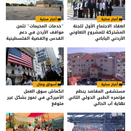
أخبار محلية
أخبار محلية
انعقاد الاجتماع الأول للجنة
"خدمات المخيمات" تثمن
المشتركة للمشروع التعاوني
مواقف الأردن في دعم
الأردني الياباني
القدس والقضية الفلسطينية
أخبار محلية
أسواق ومال
مستشفى المقاصد ينظم
انكماش سوق العمل
مؤتمره الطبي الدولي الثاني
الأميركي في تموز بشكل غير
نهاية آب الحالي
متوقع