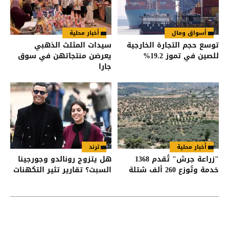
أسواق ومال
أخبار محلية
توسع حجم التجارة الخارجية
سيدات المثلث الذهبي
للصين في تموز 19.2%
يعرضن منتجاتهن في سوق
جارا
أخبار محلية
ترند
"زراعة جرش" تُقدم 1368
هل يتزوج رونالدو وجورجينا
خدمة وتُوزع 260 ألف شتلة
السبت؟ تقارير تثير التكهنات