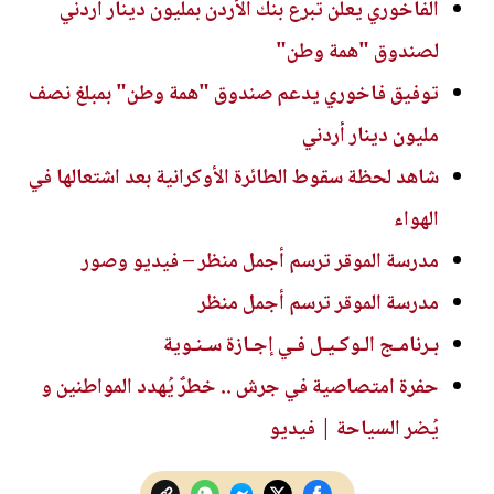
الفاخوري يعلن تبرع بنك الأردن بمليون دينار أردني
لصندوق "همة وطن"
توفيق فاخوري يدعم صندوق "همة وطن" بمبلغ نصف
مليون دينار أردني
شاهد لحظة سقوط الطائرة الأوكرانية بعد اشتعالها في
الهواء
مدرسة الموقر ترسم أجمل منظر – فيديو وصور
مدرسة الموقر ترسم أجمل منظر
بـرنامـج الـوكـيـل فـي إجـازة سـنـوية
حفرة امتصاصية في جرش .. خطرٌ يُهدد المواطنين و
يُضر السياحة | فيديو