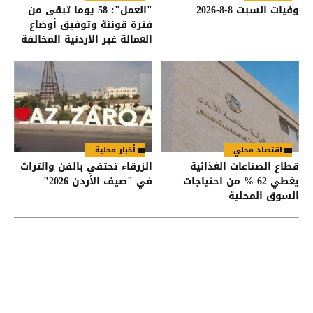
وفيات السبت 8-8-2026
"العمل": 58 يوما تبقى من
فترة قوننة وتوفيق أوضاع
العمالة غير الأردنية المخالفة
اقتصاد محلي
أخبار محلية
قطاع الصناعات الغذائية
الزرقاء تحتفي بالفن والتراث
يغطي 62 % من احتياجات
في "صيف الأردن 2026"
السوق المحلية